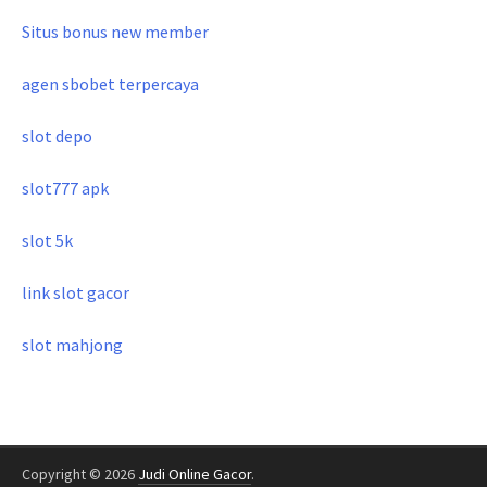
Situs bonus new member
agen sbobet terpercaya
slot depo
slot777 apk
slot 5k
link slot gacor
slot mahjong
Copyright © 2026
Judi Online Gacor
.