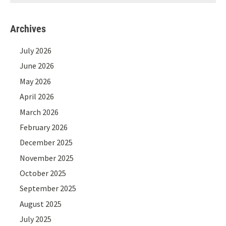
Archives
July 2026
June 2026
May 2026
April 2026
March 2026
February 2026
December 2025
November 2025
October 2025
September 2025
August 2025
July 2025