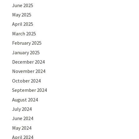
June 2025
May 2025
April 2025
March 2025
February 2025
January 2025
December 2024
November 2024
October 2024
September 2024
August 2024
July 2024
June 2024
May 2024
April 2024