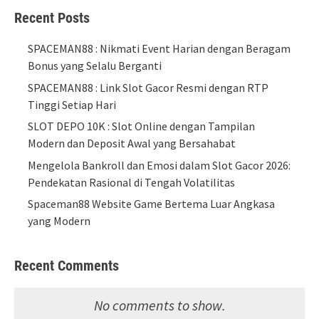
Recent Posts
SPACEMAN88 : Nikmati Event Harian dengan Beragam
Bonus yang Selalu Berganti
SPACEMAN88 : Link Slot Gacor Resmi dengan RTP
Tinggi Setiap Hari
SLOT DEPO 10K : Slot Online dengan Tampilan
Modern dan Deposit Awal yang Bersahabat
Mengelola Bankroll dan Emosi dalam Slot Gacor 2026:
Pendekatan Rasional di Tengah Volatilitas
Spaceman88 Website Game Bertema Luar Angkasa
yang Modern
Recent Comments
No comments to show.