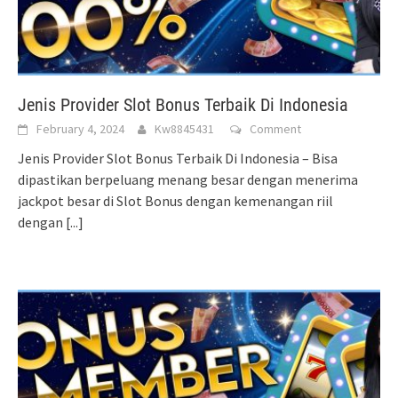
Jenis Provider Slot Bonus Terbaik Di Indonesia
February 4, 2024
Kw8845431
Comment
Jenis Provider Slot Bonus Terbaik Di Indonesia – Bisa
dipastikan berpeluang menang besar dengan menerima
jackpot besar di Slot Bonus dengan kemenangan riil
dengan
[...]