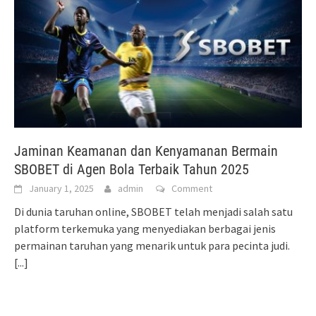
Jaminan Keamanan dan Kenyamanan Bermain
SBOBET di Agen Bola Terbaik Tahun 2025
January 1, 2025
admin
Comment
Di dunia taruhan online, SBOBET telah menjadi salah satu
platform terkemuka yang menyediakan berbagai jenis
permainan taruhan yang menarik untuk para pecinta judi.
[...]