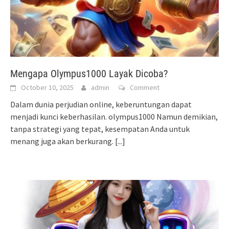
Mengapa Olympus1000 Layak Dicoba?
October 10, 2025
admin
Comment
Dalam dunia perjudian online, keberuntungan dapat
menjadi kunci keberhasilan. olympus1000 Namun demikian,
tanpa strategi yang tepat, kesempatan Anda untuk
menang juga akan berkurang.
[...]