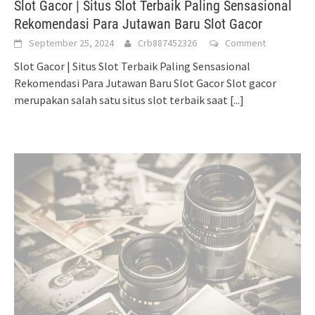
Slot Gacor | Situs Slot Terbaik Paling Sensasional
Rekomendasi Para Jutawan Baru Slot Gacor
September 25, 2024
Crb887452326
Comment
Slot Gacor | Situs Slot Terbaik Paling Sensasional
Rekomendasi Para Jutawan Baru Slot Gacor Slot gacor
merupakan salah satu situs slot terbaik saat
[...]