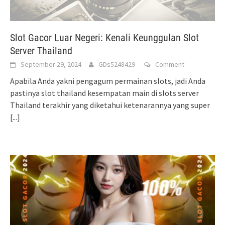
Slot Gacor Luar Negeri: Kenali Keunggulan Slot
Server Thailand
September 29, 2024
GDs5248429
Comment
Apabila Anda yakni pengagum permainan slots, jadi Anda
pastinya slot thailand kesempatan main di slots server
Thailand terakhir yang diketahui ketenarannya yang super
[...]