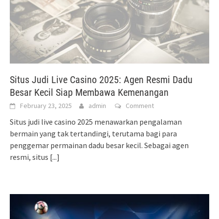
Situs Judi Live Casino 2025: Agen Resmi Dadu
Besar Kecil Siap Membawa Kemenangan
February 23, 2025
admin
Comment
Situs judi live casino 2025 menawarkan pengalaman
bermain yang tak tertandingi, terutama bagi para
penggemar permainan dadu besar kecil. Sebagai agen
resmi, situs
[...]