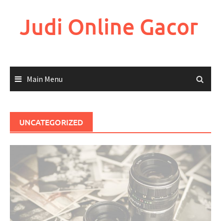
Skip
to
Judi Online Gacor
content
Main Menu
UNCATEGORIZED