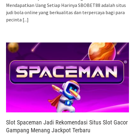
Mendapatkan Uang Setiap Harinya SBOBET88 adalah situs
judi bola online yang berkualitas dan terpercaya bagi para
pecinta
[...]
Slot Spaceman Jadi Rekomendasi Situs Slot Gacor
Gampang Menang Jackpot Terbaru