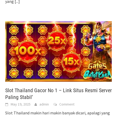
yang
[...]
Slot Thailand Gacor No 1 – Link Situs Resmi Server
Paling Stabil’
May 19, 2025
admin
Comment
Slot Thailand makin hari makin banyak dicari, apalagi yang