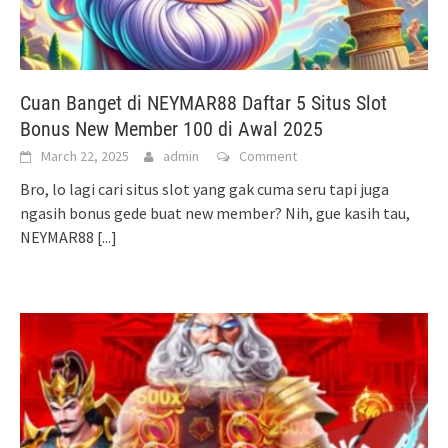
Cuan Banget di NEYMAR88 Daftar 5 Situs Slot
Bonus New Member 100 di Awal 2025
March 22, 2025
admin
Comment
Bro, lo lagi cari situs slot yang gak cuma seru tapi juga
ngasih bonus gede buat new member? Nih, gue kasih tau,
NEYMAR88
[...]