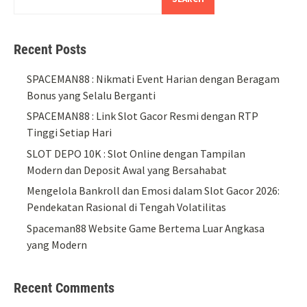
Recent Posts
SPACEMAN88 : Nikmati Event Harian dengan Beragam
Bonus yang Selalu Berganti
SPACEMAN88 : Link Slot Gacor Resmi dengan RTP
Tinggi Setiap Hari
SLOT DEPO 10K : Slot Online dengan Tampilan
Modern dan Deposit Awal yang Bersahabat
Mengelola Bankroll dan Emosi dalam Slot Gacor 2026:
Pendekatan Rasional di Tengah Volatilitas
Spaceman88 Website Game Bertema Luar Angkasa
yang Modern
Recent Comments