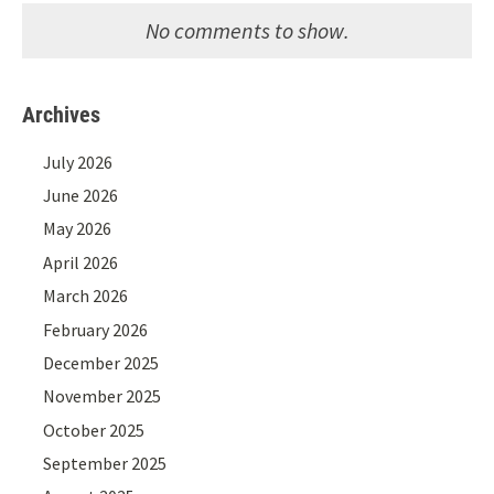
No comments to show.
Archives
July 2026
June 2026
May 2026
April 2026
March 2026
February 2026
December 2025
November 2025
October 2025
September 2025