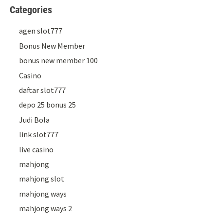
Categories
agen slot777
Bonus New Member
bonus new member 100
Casino
daftar slot777
depo 25 bonus 25
Judi Bola
link slot777
live casino
mahjong
mahjong slot
mahjong ways
mahjong ways 2