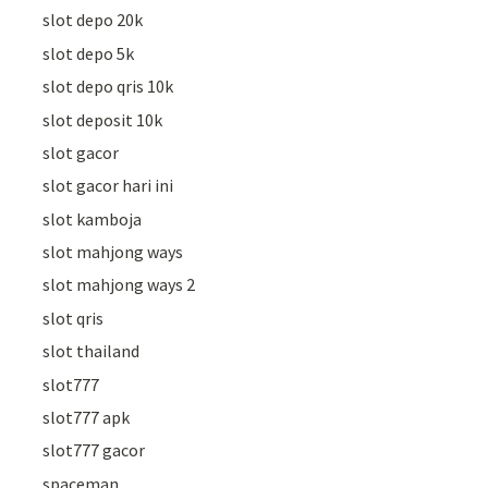
slot depo 20k
slot depo 5k
slot depo qris 10k
slot deposit 10k
slot gacor
slot gacor hari ini
slot kamboja
slot mahjong ways
slot mahjong ways 2
slot qris
slot thailand
slot777
slot777 apk
slot777 gacor
spaceman