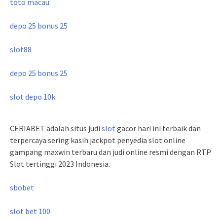
toto macau
depo 25 bonus 25
slot88
depo 25 bonus 25
slot depo 10k
CERIABET adalah situs judi
slot
gacor hari ini terbaik dan
terpercaya sering kasih jackpot penyedia slot online
gampang maxwin terbaru dan judi online resmi dengan RTP
Slot tertinggi 2023 Indonesia.
sbobet
slot bet 100