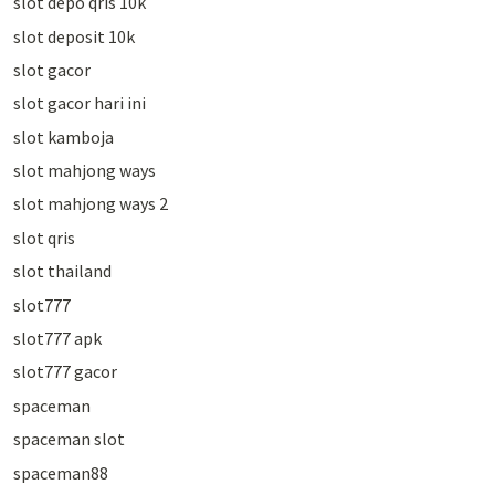
slot depo qris 10k
slot deposit 10k
slot gacor
slot gacor hari ini
slot kamboja
slot mahjong ways
slot mahjong ways 2
slot qris
slot thailand
slot777
slot777 apk
slot777 gacor
spaceman
spaceman slot
spaceman88