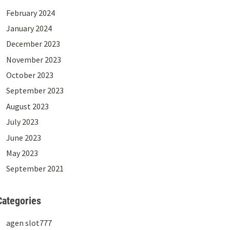
February 2024
January 2024
December 2023
November 2023
October 2023
September 2023
August 2023
July 2023
June 2023
May 2023
September 2021
Categories
agen slot777