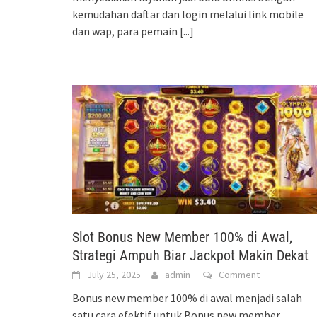
kemudahan daftar dan login melalui link mobile
dan wap, para pemain
[...]
Slot Bonus New Member 100% di Awal,
Strategi Ampuh Biar Jackpot Makin Dekat
July 25, 2025
admin
Comment
Bonus new member 100% di awal menjadi salah
satu cara efektif untuk Bonus new member