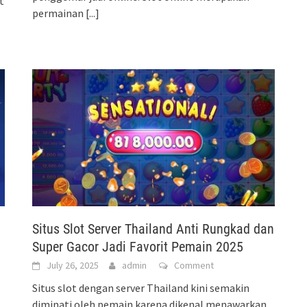
t
permainan
[...]
Situs Slot Server Thailand Anti Rungkad dan
Super Gacor Jadi Favorit Pemain 2025
July 26, 2025
admin
Comment
Situs slot dengan server Thailand kini semakin
diminati oleh pemain karena dikenal menawarkan