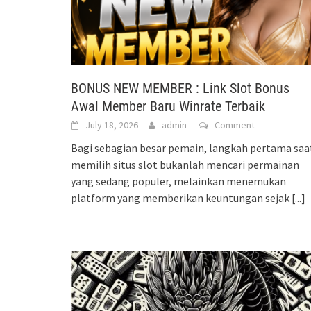
BONUS NEW MEMBER : Link Slot Bonus
Awal Member Baru Winrate Terbaik
July 18, 2026
admin
Comment
Bagi sebagian besar pemain, langkah pertama saa
memilih situs slot bukanlah mencari permainan
yang sedang populer, melainkan menemukan
platform yang memberikan keuntungan sejak
[...]