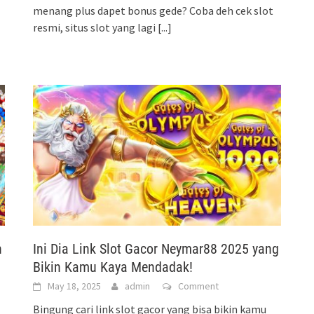
menang plus dapet bonus gede? Coba deh cek slot
resmi, situs slot yang lagi
[...]
n
Ini Dia Link Slot Gacor Neymar88 2025 yang
Bikin Kamu Kaya Mendadak!
May 18, 2025
admin
Comment
Bingung cari link slot gacor yang bisa bikin kamu