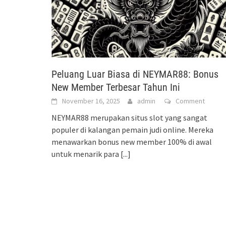
Peluang Luar Biasa di NEYMAR88: Bonus
New Member Terbesar Tahun Ini
November 16, 2025
admin
Comment
NEYMAR88 merupakan situs slot yang sangat
populer di kalangan pemain judi online. Mereka
menawarkan bonus new member 100% di awal
untuk menarik para
[...]