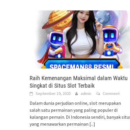
Raih Kemenangan Maksimal dalam Waktu
Singkat di Situs Slot Terbaik
September 19, 2025
admin
Comment
Dalam dunia perjudian online, slot merupakan
salah satu permainan yang paling populer di
kalangan pemain. Di Indonesia sendiri, banyak situ
yang menawarkan permainan
[...]