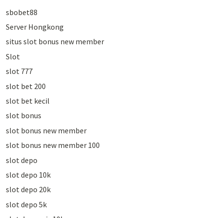
sbobet88
Server Hongkong
situs slot bonus new member
Slot
slot 777
slot bet 200
slot bet kecil
slot bonus
slot bonus new member
slot bonus new member 100
slot depo
slot depo 10k
slot depo 20k
slot depo 5k