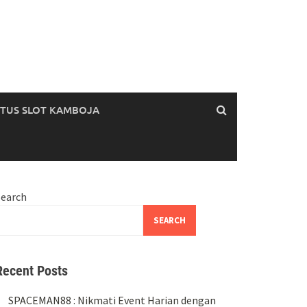
ITUS SLOT KAMBOJA
Search
SEARCH
Recent Posts
SPACEMAN88 : Nikmati Event Harian dengan