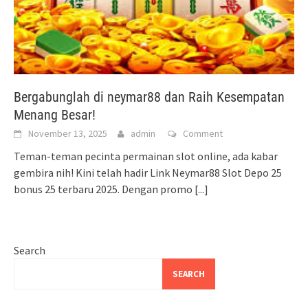
Bergabunglah di neymar88 dan Raih Kesempatan
Menang Besar!
November 13, 2025
admin
Comment
Teman-teman pecinta permainan slot online, ada kabar
gembira nih! Kini telah hadir Link Neymar88 Slot Depo 25
bonus 25 terbaru 2025. Dengan promo
[...]
Search
SEARCH