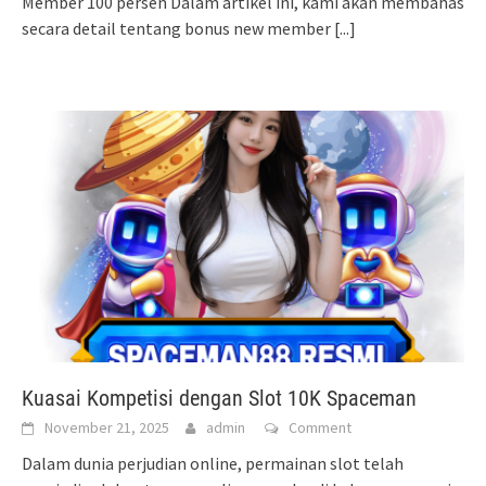
Member 100 persen Dalam artikel ini, kami akan membahas
secara detail tentang bonus new member
[...]
Kuasai Kompetisi dengan Slot 10K Spaceman
November 21, 2025
admin
Comment
Dalam dunia perjudian online, permainan slot telah