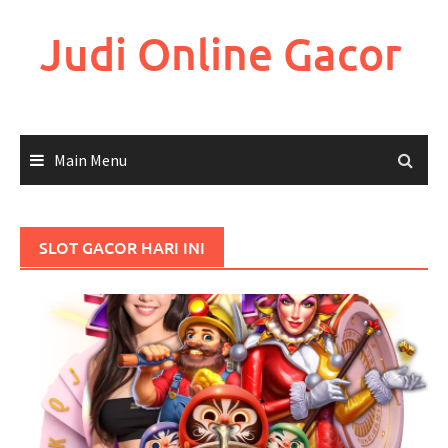
Skip
to
Judi Online Gacor
content
Main Menu
SLOT GACOR HARI INI