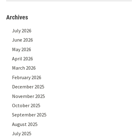
Archives
July 2026
June 2026
May 2026
April 2026
March 2026
February 2026
December 2025
November 2025
October 2025
September 2025
August 2025
July 2025