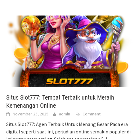
Situs Slot777: Tempat Terbaik untuk Meraih
Kemenangan Online
November 25, 2025
admin
Comment
Situs Slot777: Agen Terbaik Untuk Menang Besar Pada era
digital seperti saat ini, perjudian online semakin populer di
kalangan masyarakat. Salah satu permainan
[...]