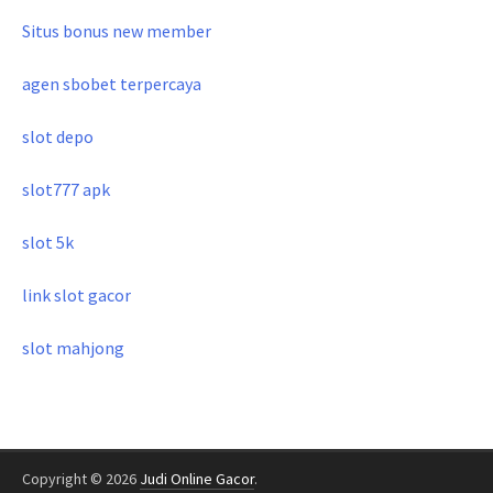
Situs bonus new member
agen sbobet terpercaya
slot depo
slot777 apk
slot 5k
link slot gacor
slot mahjong
Copyright © 2026
Judi Online Gacor
.