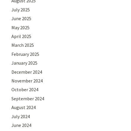
August 2025
July 2025
June 2025
May 2025
April 2025
March 2025
February 2025
January 2025
December 2024
November 2024
October 2024
September 2024
August 2024
July 2024
June 2024