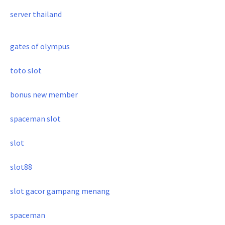
server thailand
gates of olympus
toto slot
bonus new member
spaceman slot
slot
slot88
slot gacor gampang menang
spaceman