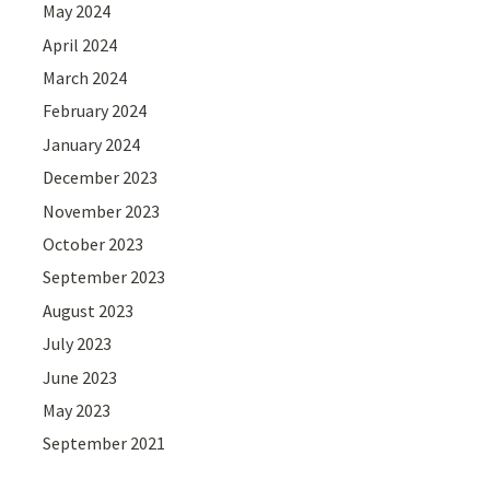
May 2024
April 2024
March 2024
February 2024
January 2024
December 2023
November 2023
October 2023
September 2023
August 2023
July 2023
June 2023
May 2023
September 2021