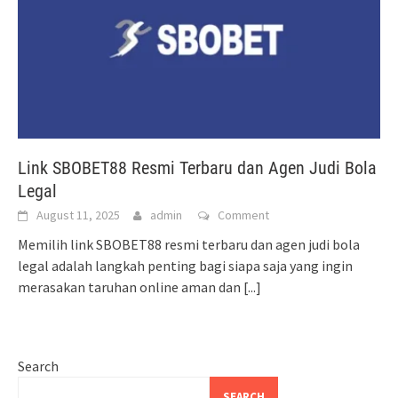
Link SBOBET88 Resmi Terbaru dan Agen Judi Bola
Legal
August 11, 2025
admin
Comment
Memilih link SBOBET88 resmi terbaru dan agen judi bola
legal adalah langkah penting bagi siapa saja yang ingin
merasakan taruhan online aman dan
[...]
Search
SEARCH