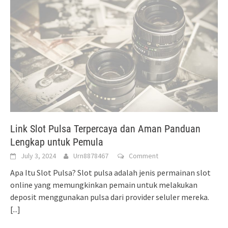
Link Slot Pulsa Terpercaya dan Aman Panduan
Lengkap untuk Pemula
July 3, 2024
Urn8878467
Comment
Apa Itu Slot Pulsa? Slot pulsa adalah jenis permainan slot
online yang memungkinkan pemain untuk melakukan
deposit menggunakan pulsa dari provider seluler mereka.
[...]