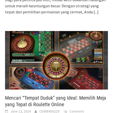
untuk meraih keuntungan besar. Dengan strategi yang
tepat dan pemilihan permainan yang cermat, Anda
[...]
Mencari “Tempat Duduk” yang Ideal: Memilih Meja
yang Tepat di Roulette Online
June 12, 2024
Cb888456229
Comment