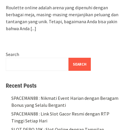
Roulette online adalah arena yang dipenuhi dengan
berbagai meja, masing-masing menjanjikan peluang dan
tantangan yang unik. Tetapi, bagaimana Anda bisa yakin
bahwa Anda
[...]
Search
SEARCH
Recent Posts
SPACEMAN88 : Nikmati Event Harian dengan Beragam
Bonus yang Selalu Berganti
SPACEMAN88 : Link Slot Gacor Resmi dengan RTP
Tinggi Setiap Hari
SLOT DEPO 10K : Slot Online dengan Tampilan