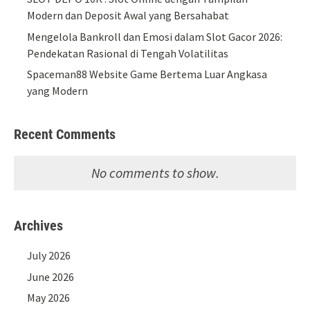
Modern dan Deposit Awal yang Bersahabat
Mengelola Bankroll dan Emosi dalam Slot Gacor 2026:
Pendekatan Rasional di Tengah Volatilitas
Spaceman88 Website Game Bertema Luar Angkasa
yang Modern
Recent Comments
No comments to show.
Archives
July 2026
June 2026
May 2026