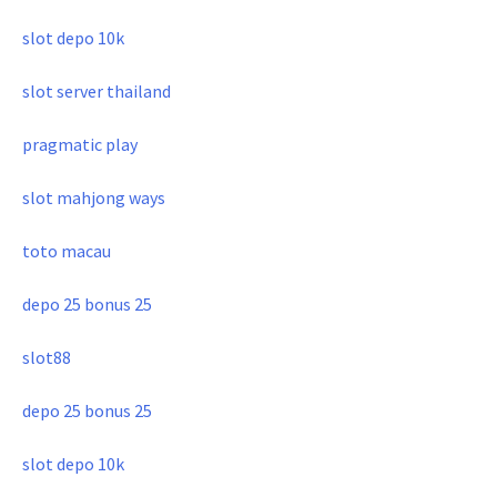
slot depo 10k
slot server thailand
pragmatic play
slot mahjong ways
toto macau
depo 25 bonus 25
slot88
depo 25 bonus 25
slot depo 10k