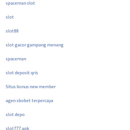
spaceman slot
slot
slot88
slot gacor gampang menang
spaceman
slot deposit qris
Situs bonus new member
agen sbobet terpercaya
slot depo
slot777 apk