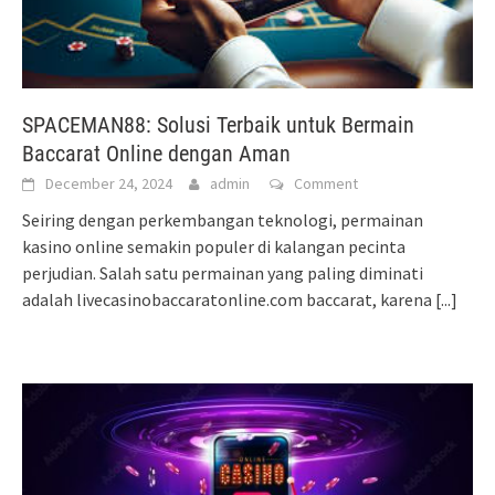
SPACEMAN88: Solusi Terbaik untuk Bermain
Baccarat Online dengan Aman
December 24, 2024
admin
Comment
Seiring dengan perkembangan teknologi, permainan
kasino online semakin populer di kalangan pecinta
perjudian. Salah satu permainan yang paling diminati
adalah livecasinobaccaratonline.com baccarat, karena
[...]