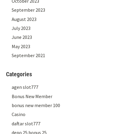
October 2023
September 2023
August 2023
July 2023
June 2023
May 2023
September 2021
Categories
agen slot777
Bonus New Member
bonus new member 100
Casino
daftar slot777
depo 25 bonus 25