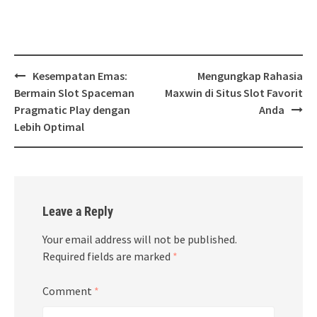
Post
Kesempatan Emas:
Mengungkap Rahasia
navigation
Bermain Slot Spaceman
Maxwin di Situs Slot Favorit
Pragmatic Play dengan
Anda
Lebih Optimal
Leave a Reply
Your email address will not be published.
Required fields are marked
*
Comment
*