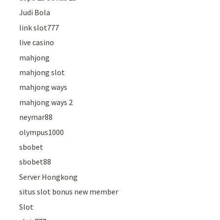
Judi Bola
link slot777
live casino
mahjong
mahjong slot
mahjong ways
mahjong ways 2
neymar88
olympus1000
sbobet
sbobet88
Server Hongkong
situs slot bonus new member
Slot