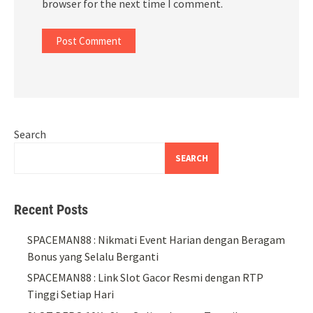
browser for the next time I comment.
Search
SEARCH
Recent Posts
SPACEMAN88 : Nikmati Event Harian dengan Beragam
Bonus yang Selalu Berganti
SPACEMAN88 : Link Slot Gacor Resmi dengan RTP
Tinggi Setiap Hari