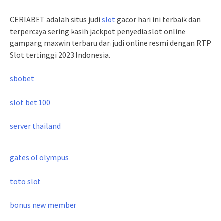
CERIABET adalah situs judi
slot
gacor hari ini terbaik dan
terpercaya sering kasih jackpot penyedia slot online
gampang maxwin terbaru dan judi online resmi dengan RTP
Slot tertinggi 2023 Indonesia.
sbobet
slot bet 100
server thailand
gates of olympus
toto slot
bonus new member