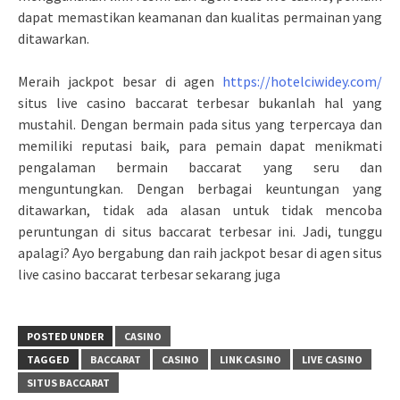
dapat memastikan keamanan dan kualitas permainan yang
ditawarkan.
Meraih jackpot besar di agen
https://hotelciwidey.com/
situs live casino baccarat terbesar bukanlah hal yang
mustahil. Dengan bermain pada situs yang terpercaya dan
memiliki reputasi baik, para pemain dapat menikmati
pengalaman bermain baccarat yang seru dan
menguntungkan. Dengan berbagai keuntungan yang
ditawarkan, tidak ada alasan untuk tidak mencoba
peruntungan di situs baccarat terbesar ini. Jadi, tunggu
apalagi? Ayo bergabung dan raih jackpot besar di agen situs
live casino baccarat terbesar sekarang juga
POSTED UNDER
CASINO
TAGGED
BACCARAT
CASINO
LINK CASINO
LIVE CASINO
SITUS BACCARAT