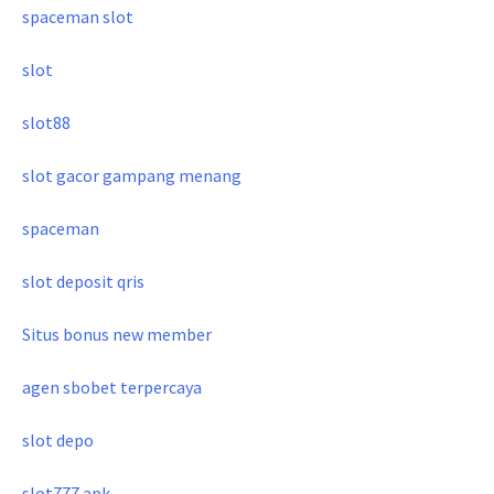
spaceman slot
slot
slot88
slot gacor gampang menang
spaceman
slot deposit qris
Situs bonus new member
agen sbobet terpercaya
slot depo
slot777 apk