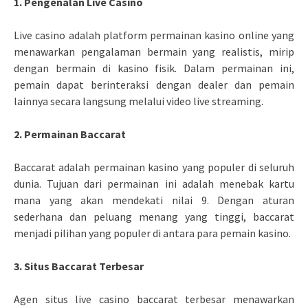
1. Pengenalan Live Casino
Live casino adalah platform permainan kasino online yang
menawarkan pengalaman bermain yang realistis, mirip
dengan bermain di kasino fisik. Dalam permainan ini,
pemain dapat berinteraksi dengan dealer dan pemain
lainnya secara langsung melalui video live streaming.
2. Permainan Baccarat
Baccarat adalah permainan kasino yang populer di seluruh
dunia. Tujuan dari permainan ini adalah menebak kartu
mana yang akan mendekati nilai 9. Dengan aturan
sederhana dan peluang menang yang tinggi, baccarat
menjadi pilihan yang populer di antara para pemain kasino.
3. Situs Baccarat Terbesar
Agen situs live casino baccarat terbesar menawarkan