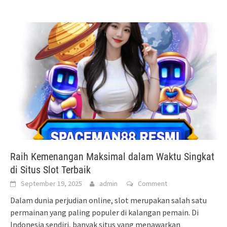
Raih Kemenangan Maksimal dalam Waktu Singkat
di Situs Slot Terbaik
September 19, 2025
admin
Comment
Dalam dunia perjudian online, slot merupakan salah satu
permainan yang paling populer di kalangan pemain. Di
Indonesia sendiri, banyak situs yang menawarkan