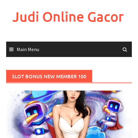
Skip
to
Judi Online Gacor
content
Main Menu
SLOT BONUS NEW MEMBER 100