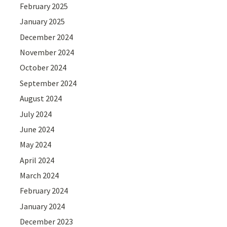
February 2025
January 2025
December 2024
November 2024
October 2024
September 2024
August 2024
July 2024
June 2024
May 2024
April 2024
March 2024
February 2024
January 2024
December 2023