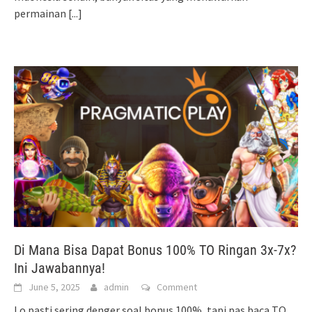
permainan
[...]
Di Mana Bisa Dapat Bonus 100% TO Ringan 3x-7x?
Ini Jawabannya!
June 5, 2025
admin
Comment
Lo pasti sering denger soal bonus 100%, tapi pas baca TO