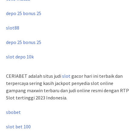
depo 25 bonus 25
slot88
depo 25 bonus 25
slot depo 10k
CERIABET adalah situs judi
slot
gacor hari ini terbaik dan
terpercaya sering kasih jackpot penyedia slot online
gampang maxwin terbaru dan judi online resmi dengan RTP
Slot tertinggi 2023 Indonesia.
sbobet
slot bet 100