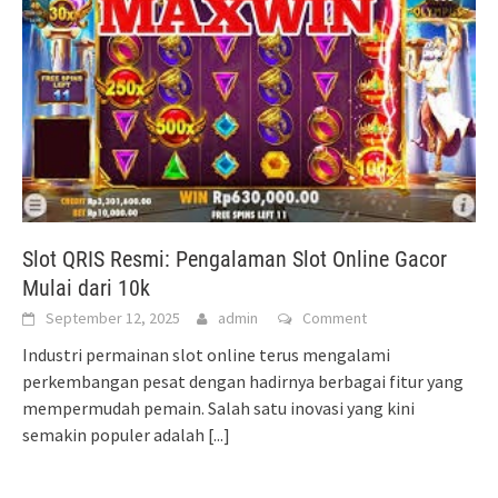
Slot QRIS Resmi: Pengalaman Slot Online Gacor
Mulai dari 10k
September 12, 2025
admin
Comment
Industri permainan slot online terus mengalami
perkembangan pesat dengan hadirnya berbagai fitur yang
mempermudah pemain. Salah satu inovasi yang kini
semakin populer adalah
[...]