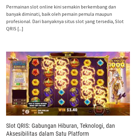
Permainan slot online kini semakin berkembang dan
banyak diminati, baik oleh pemain pemula maupun
profesional. Dari banyaknya situs slot yang tersedia, Slot
QRIS
[...]
Slot QRIS: Gabungan Hiburan, Teknologi, dan
Aksesibilitas dalam Satu Platform