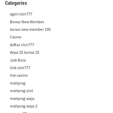
Categories
agen slot777
Bonus New Member
bonus new member 100
Casino
daftar slot777
depo 25 bonus 25
Judi Bola
link slot777
live casino
mahjong
mahjong slot
mahjong ways
mahjong ways 2