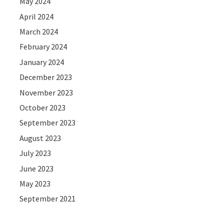
May 2024
April 2024
March 2024
February 2024
January 2024
December 2023
November 2023
October 2023
September 2023
August 2023
July 2023
June 2023
May 2023
September 2021