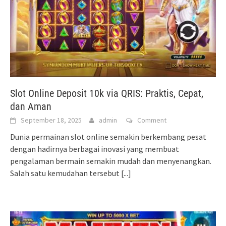
Slot Online Deposit 10k via QRIS: Praktis, Cepat,
dan Aman
September 18, 2025
admin
Comment
Dunia permainan slot online semakin berkembang pesat
dengan hadirnya berbagai inovasi yang membuat
pengalaman bermain semakin mudah dan menyenangkan.
Salah satu kemudahan tersebut
[...]