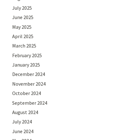
July 2025
June 2025
May 2025
April 2025
March 2025
February 2025
January 2025
December 2024
November 2024
October 2024
September 2024
August 2024
July 2024
June 2024