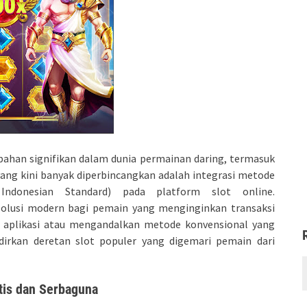
ahan signifikan dalam dunia permainan daring, termasuk
 yang kini banyak diperbincangkan adalah integrasi metode
ndonesian Standard) pada platform slot online.
solusi modern bagi pemain yang menginginkan transaksi
ah aplikasi atau mengandalkan metode konvensional yang
dirkan deretan slot populer yang digemari pemain dari
tis dan Serbaguna