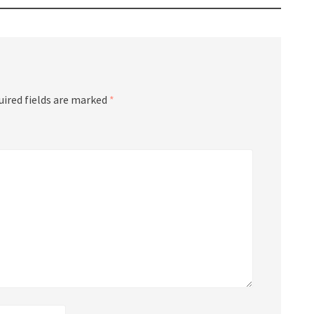
uired fields are marked
*