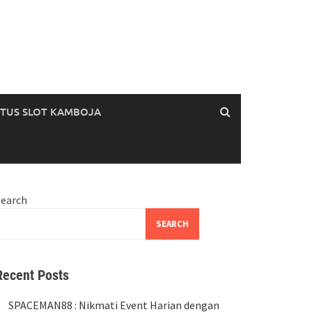
ITUS SLOT KAMBOJA
Search
SEARCH
Recent Posts
SPACEMAN88 : Nikmati Event Harian dengan