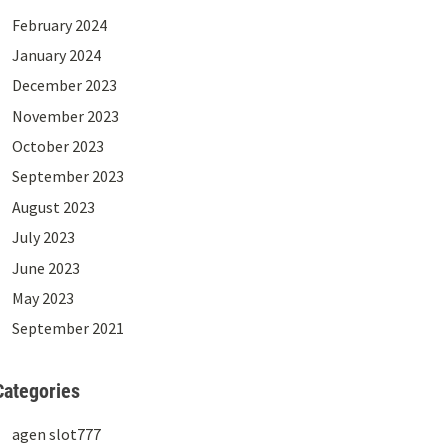
February 2024
January 2024
December 2023
November 2023
October 2023
September 2023
August 2023
July 2023
June 2023
May 2023
September 2021
Categories
agen slot777