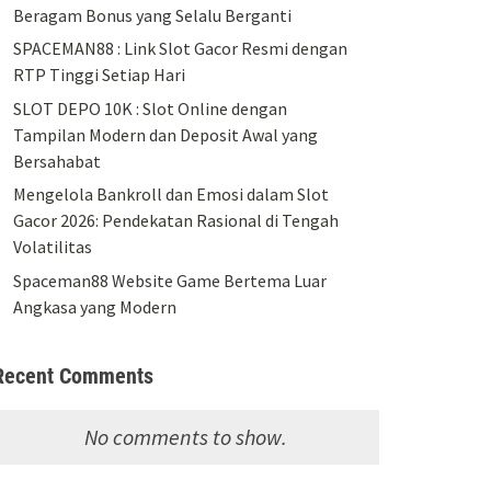
Beragam Bonus yang Selalu Berganti
SPACEMAN88 : Link Slot Gacor Resmi dengan
RTP Tinggi Setiap Hari
SLOT DEPO 10K : Slot Online dengan
Tampilan Modern dan Deposit Awal yang
Bersahabat
Mengelola Bankroll dan Emosi dalam Slot
Gacor 2026: Pendekatan Rasional di Tengah
Volatilitas
Spaceman88 Website Game Bertema Luar
Angkasa yang Modern
Recent Comments
No comments to show.