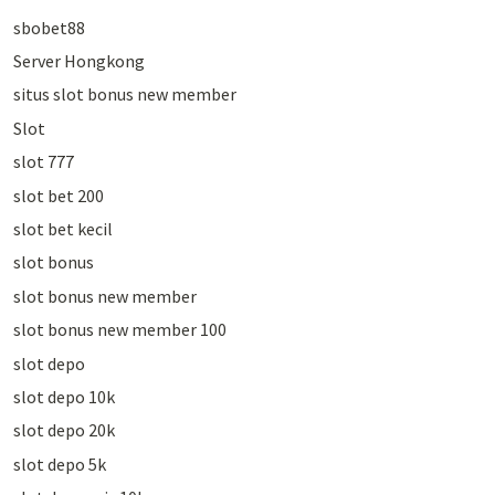
sbobet88
Server Hongkong
situs slot bonus new member
Slot
slot 777
slot bet 200
slot bet kecil
slot bonus
slot bonus new member
slot bonus new member 100
slot depo
slot depo 10k
slot depo 20k
slot depo 5k