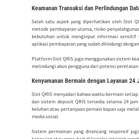
Keamanan Transaksi dan Perlindungan Da
Salah satu aspek yang diperhatikan oleh Slot
metode pembayaran utama, risiko penyalahgunaan
kebutuhan untuk menginput informasi sensitif 
aplikasi pembayaran yang sudah dilindungi dengan
Platform Slot QRIS juga menggunakan sistem kea
melindungi akun pengguna dari potensi peretasan
Kenyamanan Bermain dengan Layanan 24 
Slot QRIS menyadari bahwa waktu bermain setiap 
dan sistem deposit QRIS tersedia selama 24 ja
keluhan atau pertanyaan pemain kapan saja melalui
media sosial.
Sistem permainan yang dirancang responsif ju
tanpa lag atau error, baik di koneksi internet cep