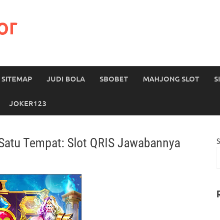
or
SITEMAP
JUDI BOLA
SBOBET
MAHJONG SLOT
S
JOKER123
 Satu Tempat: Slot QRIS Jawabannya