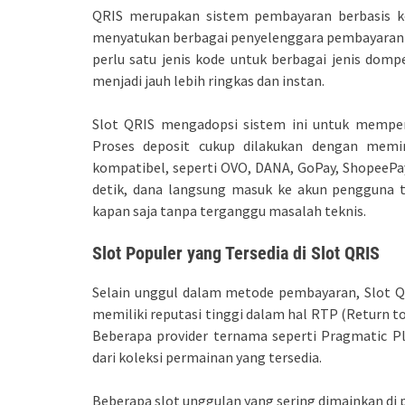
QRIS merupakan sistem pembayaran berbasis k
menyatukan berbagai penyelenggara pembayaran d
perlu satu jenis kode untuk berbagai jenis dom
menjadi jauh lebih ringkas dan instan.
Slot QRIS mengadopsi sistem ini untuk mempe
Proses deposit cukup dilakukan dengan memi
kompatibel, seperti OVO, DANA, GoPay, ShopeePay
detik, dana langsung masuk ke akun pengguna 
kapan saja tanpa terganggu masalah teknis.
Slot Populer yang Tersedia di Slot QRIS
Selain unggul dalam metode pembayaran, Slot QR
memiliki reputasi tinggi dalam hal RTP (Return to
Beberapa provider ternama seperti Pragmatic P
dari koleksi permainan yang tersedia.
Beberapa slot unggulan yang sering dimainkan di pl