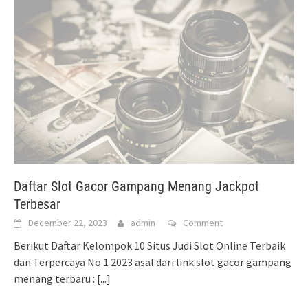
Daftar Slot Gacor Gampang Menang Jackpot
Terbesar
December 22, 2023
admin
Comment
Berikut Daftar Kelompok 10 Situs Judi Slot Online Terbaik
dan Terpercaya No 1 2023 asal dari link slot gacor gampang
menang terbaru :
[...]