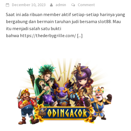
December 10, 2023
admin
Comment
Saat ini ada ribuan member aktif setiap-setiap harinya yang
bergabung dan bermain taruhan judi bersama slot88. Mau
itu menjadi salah satu bukti
bahwa https://thederbygrille.com/
[...]