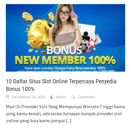
10 Daftar Situs Slot Online Terpercaya Penyedia
Bonus 100%
December 14, 2023
admin
Comment
Main Di Provider Slot Yang Mempunyai Winrate Tinggi Sama
yang kamu kenali, ada serius lumayan banyak provider slot
online yang bisa kamu jumpai
[...]