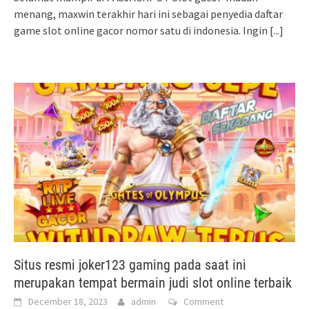
menang, maxwin terakhir hari ini sebagai penyedia daftar
game slot online gacor nomor satu di indonesia. Ingin
[...]
Situs resmi joker123 gaming pada saat ini
merupakan tempat bermain judi slot online terbaik
December 18, 2023
admin
Comment