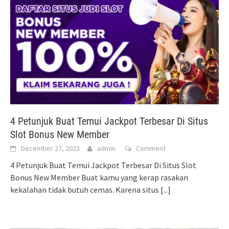
4 Petunjuk Buat Temui Jackpot Terbesar Di Situs
Slot Bonus New Member
December 27, 2023
admin
Comment
4 Petunjuk Buat Temui Jackpot Terbesar Di Situs Slot
Bonus New Member Buat kamu yang kerap rasakan
kekalahan tidak butuh cemas. Karena situs
[...]