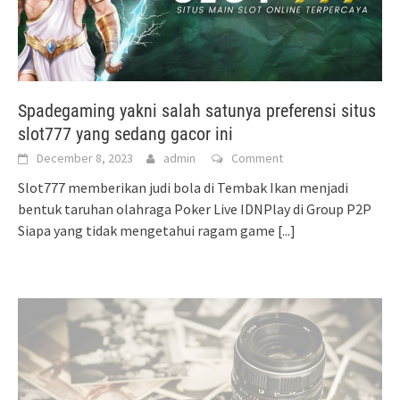
Spadegaming yakni salah satunya preferensi situs
slot777 yang sedang gacor ini
December 8, 2023
admin
Comment
Slot777 memberikan judi bola di Tembak Ikan menjadi
bentuk taruhan olahraga Poker Live IDNPlay di Group P2P
Siapa yang tidak mengetahui ragam game
[...]