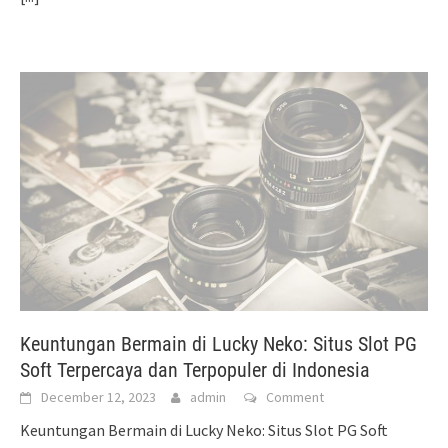
Keuntungan Bermain di Lucky Neko: Situs Slot PG
Soft Terpercaya dan Terpopuler di Indonesia
December 12, 2023
admin
Comment
Keuntungan Bermain di Lucky Neko: Situs Slot PG Soft