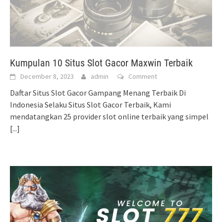
Kumpulan 10 Situs Slot Gacor Maxwin Terbaik
December 8, 2023
admin
Comment
Daftar Situs Slot Gacor Gampang Menang Terbaik Di
Indonesia Selaku Situs Slot Gacor Terbaik, Kami
mendatangkan 25 provider slot online terbaik yang simpel
[...]