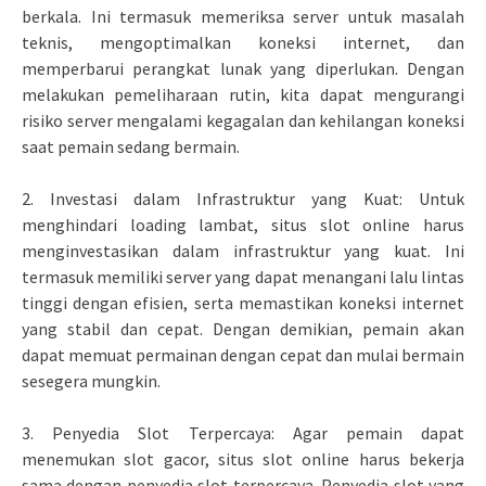
berkala. Ini termasuk memeriksa server untuk masalah
teknis, mengoptimalkan koneksi internet, dan
memperbarui perangkat lunak yang diperlukan. Dengan
melakukan pemeliharaan rutin, kita dapat mengurangi
risiko server mengalami kegagalan dan kehilangan koneksi
saat pemain sedang bermain.
2. Investasi dalam Infrastruktur yang Kuat: Untuk
menghindari loading lambat, situs slot online harus
menginvestasikan dalam infrastruktur yang kuat. Ini
termasuk memiliki server yang dapat menangani lalu lintas
tinggi dengan efisien, serta memastikan koneksi internet
yang stabil dan cepat. Dengan demikian, pemain akan
dapat memuat permainan dengan cepat dan mulai bermain
sesegera mungkin.
3. Penyedia Slot Terpercaya: Agar pemain dapat
menemukan slot gacor, situs slot online harus bekerja
sama dengan penyedia slot terpercaya. Penyedia slot yang