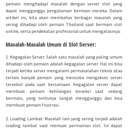
pemain menghadapi masalah dengan server slot yang
dapat mengganggu pengalaman bermain mereka. Dalam
artikel ini, kita akan membahas berbagai masalah yang
sering dihadapi oleh pemain Thailand saat bermain slot
online, serta pendekatan profesional untuk mengatasinya.
Masalah-Masalah Umum di Slot Server:
1. Kegagalan Server: Salah satu masalah yang paling umum
dihadapi oleh pemain adalah kegagalan server. Hal ini bisa
terjadi ketika server mengalami permasalahan teknis atau
terlalu banyak pemain yang mencoba mengakses server
tersebut pada saat bersamaan. Kegagalan server dapat
membuat pemain kehilangan koneksi saat sedang
bermain, yang tentunya sangat mengganggu dan bisa
membuat pemain frustrasi.
2. Loading Lambat: Masalah lain yang sering terjadi adalah
loading lambat saat memuat permainan slot. Ini dapat