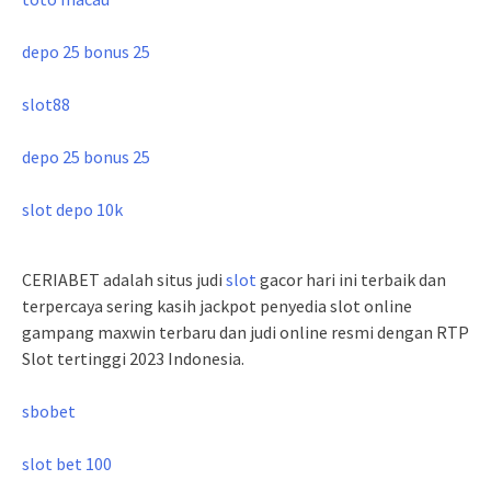
depo 25 bonus 25
slot88
depo 25 bonus 25
slot depo 10k
CERIABET adalah situs judi
slot
gacor hari ini terbaik dan
terpercaya sering kasih jackpot penyedia slot online
gampang maxwin terbaru dan judi online resmi dengan RTP
Slot tertinggi 2023 Indonesia.
sbobet
slot bet 100