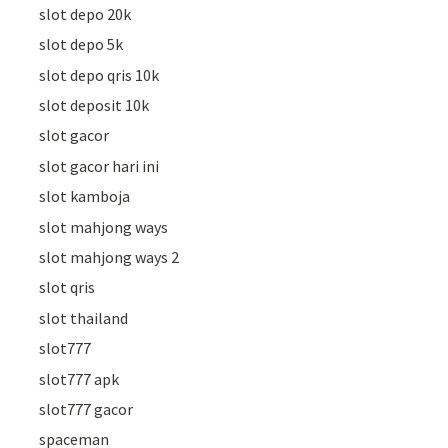
slot depo 20k
slot depo 5k
slot depo qris 10k
slot deposit 10k
slot gacor
slot gacor hari ini
slot kamboja
slot mahjong ways
slot mahjong ways 2
slot qris
slot thailand
slot777
slot777 apk
slot777 gacor
spaceman