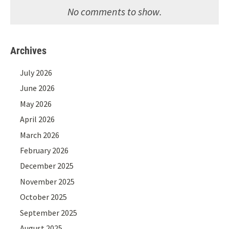
No comments to show.
Archives
July 2026
June 2026
May 2026
April 2026
March 2026
February 2026
December 2025
November 2025
October 2025
September 2025
August 2025