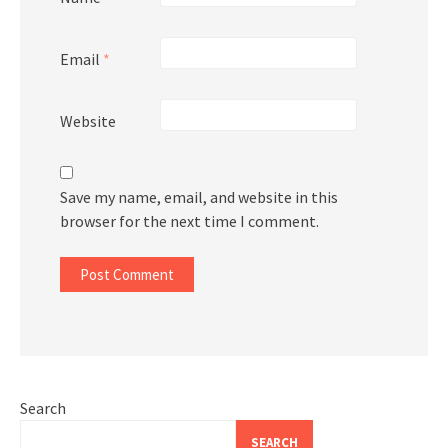
Email
*
Website
Save my name, email, and website in this
browser for the next time I comment.
Search
SEARCH