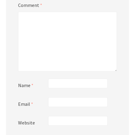
Comment
*
Name
*
Email
*
Website