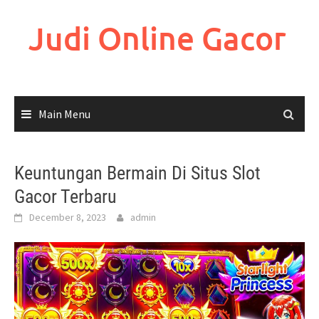
Skip
to
Judi Online Gacor
content
Main Menu
Keuntungan Bermain Di Situs Slot
Gacor Terbaru
December 8, 2023
admin