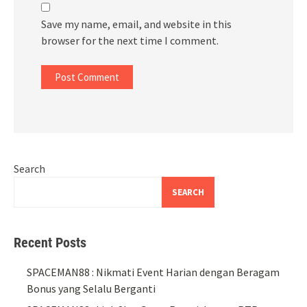
Save my name, email, and website in this
browser for the next time I comment.
Search
SEARCH
Recent Posts
SPACEMAN88 : Nikmati Event Harian dengan Beragam
Bonus yang Selalu Berganti