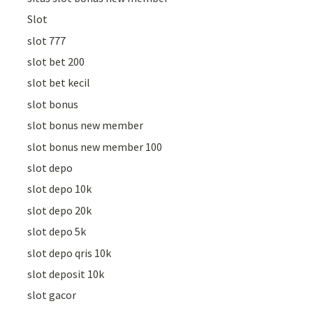
Slot
slot 777
slot bet 200
slot bet kecil
slot bonus
slot bonus new member
slot bonus new member 100
slot depo
slot depo 10k
slot depo 20k
slot depo 5k
slot depo qris 10k
slot deposit 10k
slot gacor