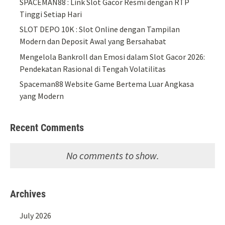
SPACEMAN88 : Link Slot Gacor Resmi dengan RTP
Tinggi Setiap Hari
SLOT DEPO 10K : Slot Online dengan Tampilan
Modern dan Deposit Awal yang Bersahabat
Mengelola Bankroll dan Emosi dalam Slot Gacor 2026:
Pendekatan Rasional di Tengah Volatilitas
Spaceman88 Website Game Bertema Luar Angkasa
yang Modern
Recent Comments
No comments to show.
Archives
July 2026