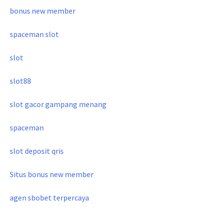
bonus new member
spaceman slot
slot
slot88
slot gacor gampang menang
spaceman
slot deposit qris
Situs bonus new member
agen sbobet terpercaya