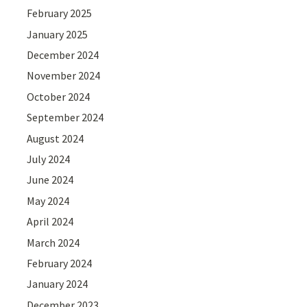
February 2025
January 2025
December 2024
November 2024
October 2024
September 2024
August 2024
July 2024
June 2024
May 2024
April 2024
March 2024
February 2024
January 2024
December 2023