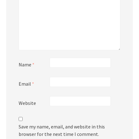
Name
*
Email
*
Website
Save my name, email, and website in this
browser for the next time I comment.