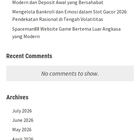
Modern dan Deposit Awal yang Bersahabat
Mengelola Bankroll dan Emosi dalam Slot Gacor 2026:
Pendekatan Rasional di Tengah Volatilitas
Spaceman88 Website Game Bertema Luar Angkasa
yang Modern
Recent Comments
No comments to show.
Archives
July 2026
June 2026
May 2026
April 2026