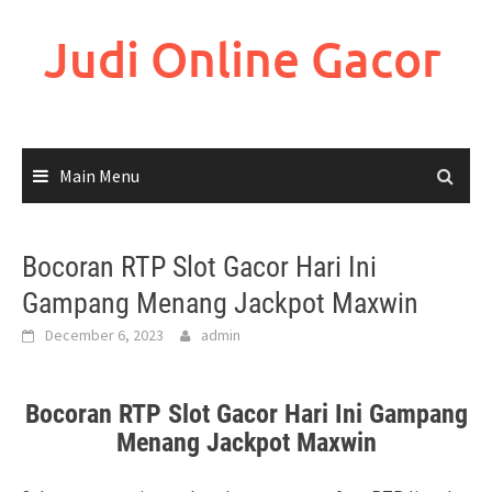
Skip
to
Judi Online Gacor
content
Main Menu
Bocoran RTP Slot Gacor Hari Ini
Gampang Menang Jackpot Maxwin
December 6, 2023
admin
Bocoran RTP Slot Gacor Hari Ini Gampang
Menang Jackpot Maxwin