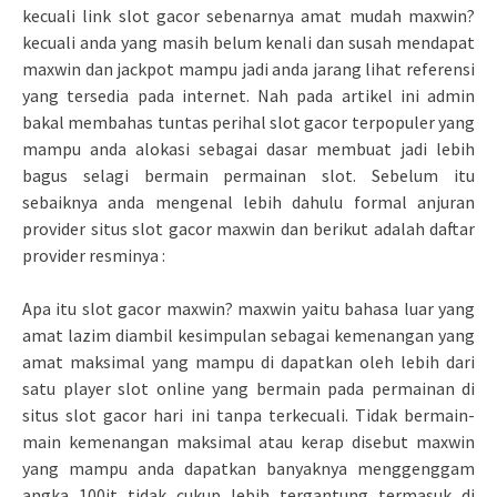
kecuali link slot gacor sebenarnya amat mudah maxwin?
kecuali anda yang masih belum kenali dan susah mendapat
maxwin dan jackpot mampu jadi anda jarang lihat referensi
yang tersedia pada internet. Nah pada artikel ini admin
bakal membahas tuntas perihal slot gacor terpopuler yang
mampu anda alokasi sebagai dasar membuat jadi lebih
bagus selagi bermain permainan slot. Sebelum itu
sebaiknya anda mengenal lebih dahulu formal anjuran
provider situs slot gacor maxwin dan berikut adalah daftar
provider resminya :
Apa itu slot gacor maxwin? maxwin yaitu bahasa luar yang
amat lazim diambil kesimpulan sebagai kemenangan yang
amat maksimal yang mampu di dapatkan oleh lebih dari
satu player slot online yang bermain pada permainan di
situs slot gacor hari ini tanpa terkecuali. Tidak bermain-
main kemenangan maksimal atau kerap disebut maxwin
yang mampu anda dapatkan banyaknya menggenggam
angka 100jt tidak cukup lebih tergantung termasuk di