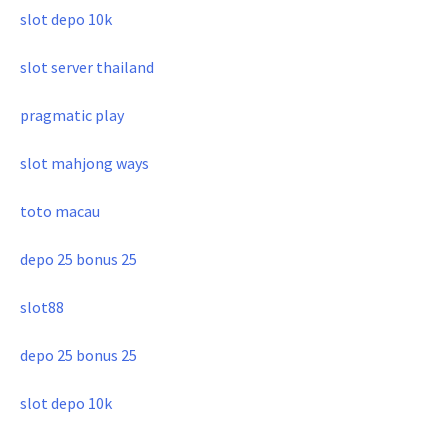
slot depo 10k
slot server thailand
pragmatic play
slot mahjong ways
toto macau
depo 25 bonus 25
slot88
depo 25 bonus 25
slot depo 10k