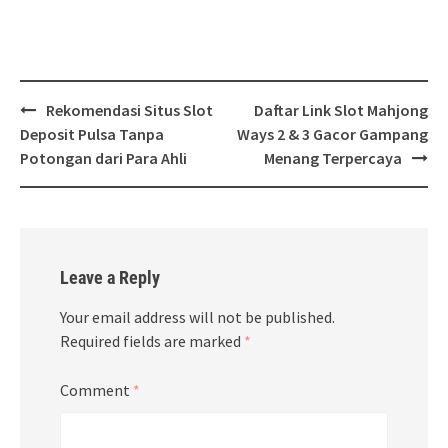
Post
Rekomendasi Situs Slot
Daftar Link Slot Mahjong
navigation
Deposit Pulsa Tanpa
Ways 2 & 3 Gacor Gampang
Potongan dari Para Ahli
Menang Terpercaya
Leave a Reply
Your email address will not be published.
Required fields are marked
*
Comment
*