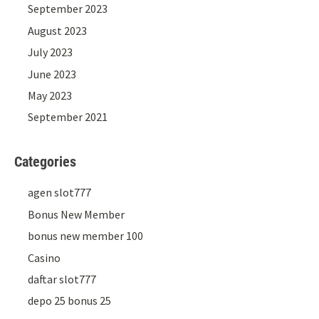
September 2023
August 2023
July 2023
June 2023
May 2023
September 2021
Categories
agen slot777
Bonus New Member
bonus new member 100
Casino
daftar slot777
depo 25 bonus 25