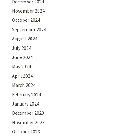
December 2024
November 2024
October 2024
September 2024
August 2024
July 2024
June 2024
May 2024
April 2024
March 2024
February 2024
January 2024
December 2023
November 2023
October 2023