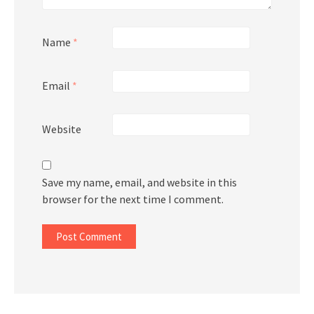
Name
*
Email
*
Website
Save my name, email, and website in this
browser for the next time I comment.