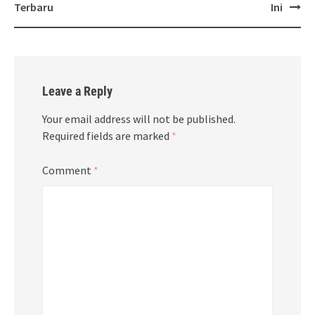
Terbaru
Ini
Leave a Reply
Your email address will not be published.
Required fields are marked
*
Comment
*