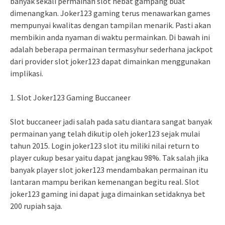
banyak sekali permainan slot hebat gampang buat
dimenangkan. Joker123 gaming terus menawarkan games
mempunyai kwalitas dengan tampilan menarik. Pasti akan
membikin anda nyaman di waktu permainkan. Di bawah ini
adalah beberapa permainan termasyhur sederhana jackpot
dari provider slot joker123 dapat dimainkan menggunakan
implikasi.
1. Slot Joker123 Gaming Buccaneer
Slot buccaneer jadi salah pada satu diantara sangat banyak
permainan yang telah dikutip oleh joker123 sejak mulai
tahun 2015. Login joker123 slot itu miliki nilai return to
player cukup besar yaitu dapat jangkau 98%. Tak salah jika
banyak player slot joker123 mendambakan permainan itu
lantaran mampu berikan kemenangan begitu real. Slot
joker123 gaming ini dapat juga dimainkan setidaknya bet
200 rupiah saja.