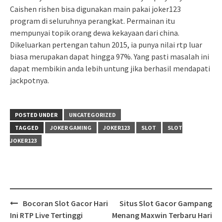
Caishen rishen bisa digunakan main pakai joker123
program di seluruhnya perangkat. Permainan itu
mempunyai topik orang dewa kekayaan dari china.
Dikeluarkan pertengan tahun 2015, ia punya nilai rtp luar
biasa merupakan dapat hingga 97%. Yang pasti masalah ini
dapat membikin anda lebih untung jika berhasil mendapati
jackpotnya.
POSTED UNDER
UNCATEGORIZED
TAGGED
JOKER GAMING
JOKER123
SLOT
SLOT
JOKER123
Post
Bocoran Slot Gacor Hari
Situs Slot Gacor Gampang
navigation
Ini RTP Live Tertinggi
Menang Maxwin Terbaru Hari