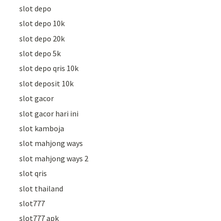
slot depo
slot depo 10k
slot depo 20k
slot depo 5k
slot depo qris 10k
slot deposit 10k
slot gacor
slot gacor hari ini
slot kamboja
slot mahjong ways
slot mahjong ways 2
slot qris
slot thailand
slot777
slot777 apk