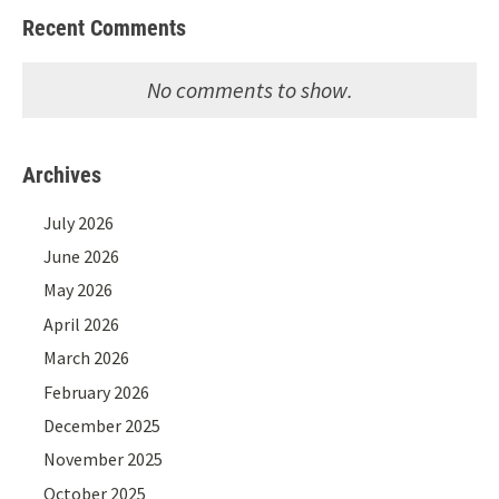
Recent Comments
No comments to show.
Archives
July 2026
June 2026
May 2026
April 2026
March 2026
February 2026
December 2025
November 2025
October 2025