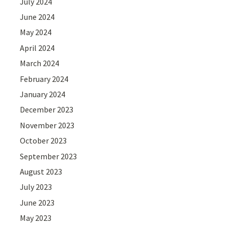
July 2024
June 2024
May 2024
April 2024
March 2024
February 2024
January 2024
December 2023
November 2023
October 2023
September 2023
August 2023
July 2023
June 2023
May 2023