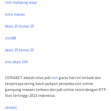
slot mahjong ways
toto macau
depo 25 bonus 25
slot88
depo 25 bonus 25
slot depo 10k
CERIABET adalah situs judi
slot
gacor hari ini terbaik dan
terpercaya sering kasih jackpot penyedia slot online
gampang maxwin terbaru dan judi online resmi dengan RTP
Slot tertinggi 2023 Indonesia.
sbobet