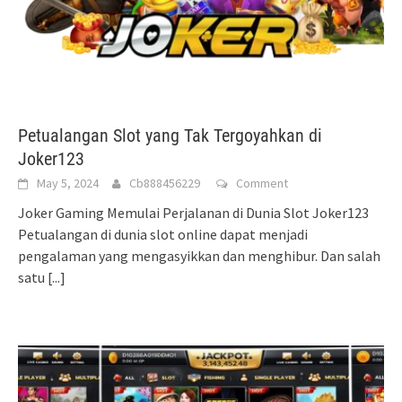
Petualangan Slot yang Tak Tergoyahkan di
Joker123
May 5, 2024
Cb888456229
Comment
Joker Gaming Memulai Perjalanan di Dunia Slot Joker123
Petualangan di dunia slot online dapat menjadi
pengalaman yang mengasyikkan dan menghibur. Dan salah
satu
[...]