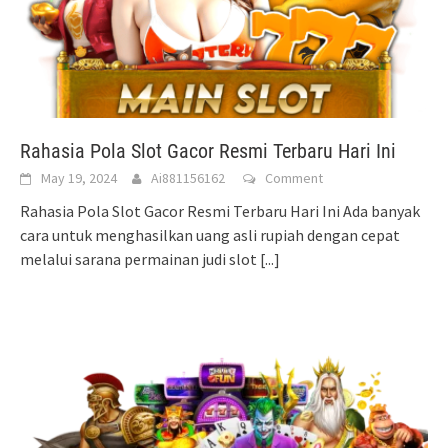
Rahasia Pola Slot Gacor Resmi Terbaru Hari Ini
May 19, 2024
Ai881156162
Comment
Rahasia Pola Slot Gacor Resmi Terbaru Hari Ini Ada banyak
cara untuk menghasilkan uang asli rupiah dengan cepat
melalui sarana permainan judi slot
[...]