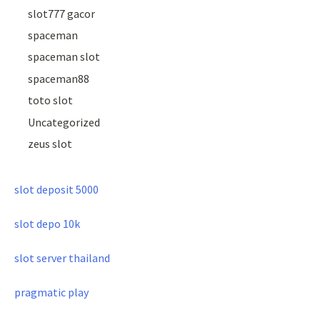
slot777 gacor
spaceman
spaceman slot
spaceman88
toto slot
Uncategorized
zeus slot
slot deposit 5000
slot depo 10k
slot server thailand
pragmatic play