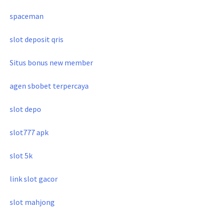
spaceman
slot deposit qris
Situs bonus new member
agen sbobet terpercaya
slot depo
slot777 apk
slot 5k
link slot gacor
slot mahjong