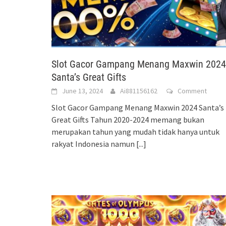
Slot Gacor Gampang Menang Maxwin 2024
Santa’s Great Gifts
June 13, 2024
Ai881156162
Comment
Slot Gacor Gampang Menang Maxwin 2024 Santa’s
Great Gifts Tahun 2020-2024 memang bukan
merupakan tahun yang mudah tidak hanya untuk
rakyat Indonesia namun
[...]