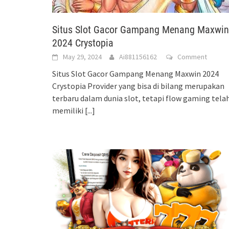
Situs Slot Gacor Gampang Menang Maxwin
2024 Crystopia
May 29, 2024
Ai881156162
Comment
Situs Slot Gacor Gampang Menang Maxwin 2024
Crystopia Provider yang bisa di bilang merupakan
terbaru dalam dunia slot, tetapi flow gaming tela
memiliki
[...]