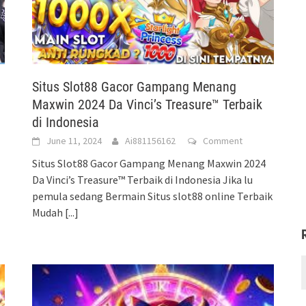
Situs Slot88 Gacor Gampang Menang
Maxwin 2024 Da Vinci’s Treasure™ Terbaik
di Indonesia
June 11, 2024
Ai881156162
Comment
Situs Slot88 Gacor Gampang Menang Maxwin 2024
Da Vinci’s Treasure™ Terbaik di Indonesia Jika lu
pemula sedang Bermain Situs slot88 online Terbaik
Mudah
[...]