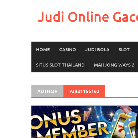
Skip
to
Judi Online Gac
content
HOME
CASINO
JUDI BOLA
SLOT
SITUS SLOT THAILAND
MAHJONG WAYS 2
AUTHOR
AI881156162