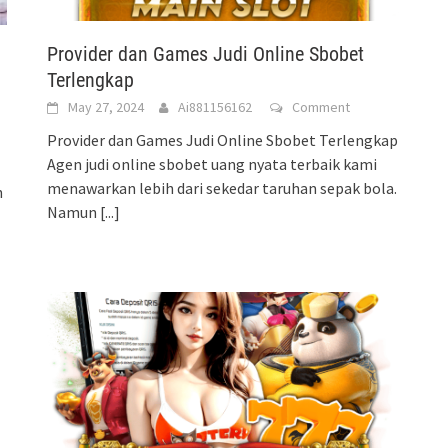
Provider dan Games Judi Online Sbobet
Terlengkap
May 27, 2024
Ai881156162
Comment
Provider dan Games Judi Online Sbobet Terlengkap
Agen judi online sbobet uang nyata terbaik kami
menawarkan lebih dari sekedar taruhan sepak bola.
h
Namun
[...]