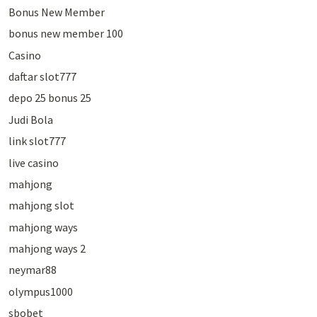
Bonus New Member
bonus new member 100
Casino
daftar slot777
depo 25 bonus 25
Judi Bola
link slot777
live casino
mahjong
mahjong slot
mahjong ways
mahjong ways 2
neymar88
olympus1000
sbobet