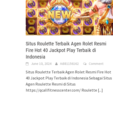
Situs Roulette Terbaik Agen Rolet Resmi
Fire Hot 40 Jackpot Play Terbaik di
Indonesia
June 10, 2024
Ai881156162
Comment
Situs Roulette Terbaik Agen Rolet Resmi Fire Hot
40 Jackpot Play Terbaik di Indonesia Sebagai Situs
Agen Roulette Resmi di Situs
https://qcallfitnesscenter.com/ Roulette
[...]