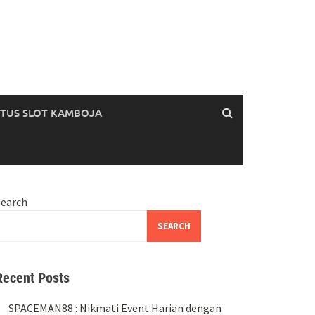
ITUS SLOT KAMBOJA
Search
SEARCH
Recent Posts
SPACEMAN88 : Nikmati Event Harian dengan