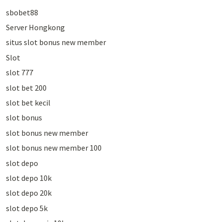
sbobet88
Server Hongkong
situs slot bonus new member
Slot
slot 777
slot bet 200
slot bet kecil
slot bonus
slot bonus new member
slot bonus new member 100
slot depo
slot depo 10k
slot depo 20k
slot depo 5k