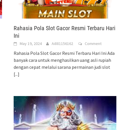
Rahasia Pola Slot Gacor Resmi Terbaru Hari
Ini
May 19, 2024
Ai881156162
Comment
Rahasia Pola Slot Gacor Resmi Terbaru Hari Ini Ada
banyak cara untuk menghasilkan uang asli rupiah
dengan cepat melalui sarana permainan judi slot
[...]