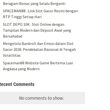
Beragam Bonus yang Selalu Berganti
SPACEMAN88 : Link Slot Gacor Resmi dengan
RTP Tinggi Setiap Hari
SLOT DEPO 10K : Slot Online dengan
Tampilan Modern dan Deposit Awal yang
Bersahabat
Mengelola Bankroll dan Emosi dalam Slot
Gacor 2026: Pendekatan Rasional di Tengah
Volatilitas
Spaceman88 Website Game Bertema Luar
Angkasa yang Modern
Recent Comments
No comments to show.