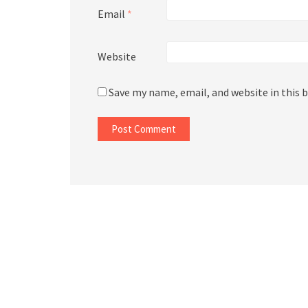
Email
*
Website
Save my name, email, and website in this 