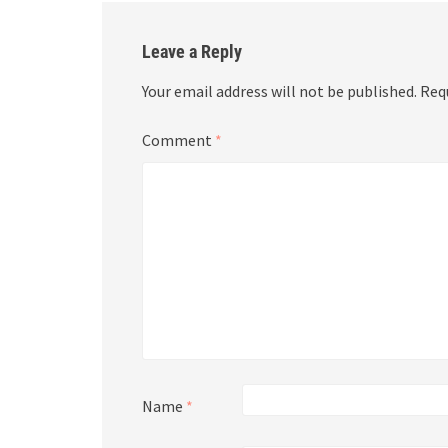
Leave a Reply
Your email address will not be published.
Req
Comment
*
Name
*