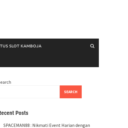
ITUS SLOT KAMBOJA
Search
SEARCH
Recent Posts
SPACEMAN88 : Nikmati Event Harian dengan