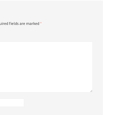
uired fields are marked
*