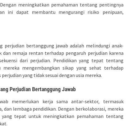
t. Dengan meningkatkan pemahaman tentang pentingnya
an ini dapat membantu mengurangi risiko penipuan,
ng perjudian bertanggung jawab adalah melindungi anak-
ak dan remaja rentan terhadap pengaruh perjudian karena
kuensi dari perjudian. Pendidikan yang tepat tentang
u mereka mengembangkan sikap yang sehat terhadap
 perjudian yang tidak sesuai dengan usia mereka.
tang Perjudian Bertanggung Jawab
awab memerlukan kerja sama antar-sektor, termasuk
ba, dan lembaga pendidikan. Dengan berkolaborasi, mereka
a yang tepat untuk meningkatkan pemahaman tentang
kat.