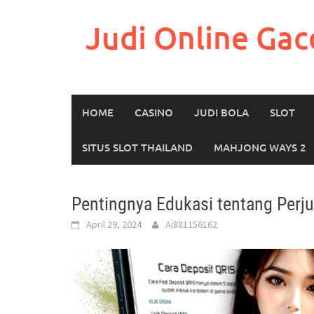
Skip
to
Judi Online Gac
content
HOME
CASINO
JUDI BOLA
SLOT
SITUS SLOT THAILAND
MAHJONG WAYS 2
Pentingnya Edukasi tentang Perj
April 29, 2024
Ai881156162