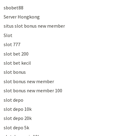
sbobet88
Server Hongkong
situs slot bonus new member
Slot
slot 777
slot bet 200
slot bet kecil
slot bonus
slot bonus new member
slot bonus new member 100
slot depo
slot depo 10k
slot depo 20k
slot depo 5k