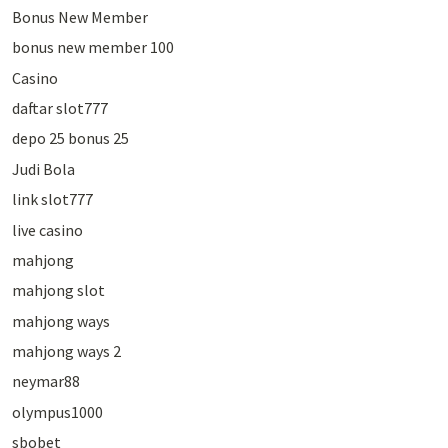
Bonus New Member
bonus new member 100
Casino
daftar slot777
depo 25 bonus 25
Judi Bola
link slot777
live casino
mahjong
mahjong slot
mahjong ways
mahjong ways 2
neymar88
olympus1000
sbobet