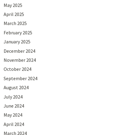
May 2025
April 2025
March 2025
February 2025
January 2025
December 2024
November 2024
October 2024
September 2024
August 2024
July 2024
June 2024
May 2024
April 2024
March 2024