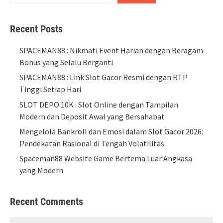
Recent Posts
SPACEMAN88 : Nikmati Event Harian dengan Beragam
Bonus yang Selalu Berganti
SPACEMAN88 : Link Slot Gacor Resmi dengan RTP
Tinggi Setiap Hari
SLOT DEPO 10K : Slot Online dengan Tampilan
Modern dan Deposit Awal yang Bersahabat
Mengelola Bankroll dan Emosi dalam Slot Gacor 2026:
Pendekatan Rasional di Tengah Volatilitas
Spaceman88 Website Game Bertema Luar Angkasa
yang Modern
Recent Comments