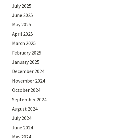
July 2025
June 2025
May 2025
April 2025
March 2025
February 2025
January 2025
December 2024
November 2024
October 2024
September 2024
August 2024
July 2024
June 2024
May 2024