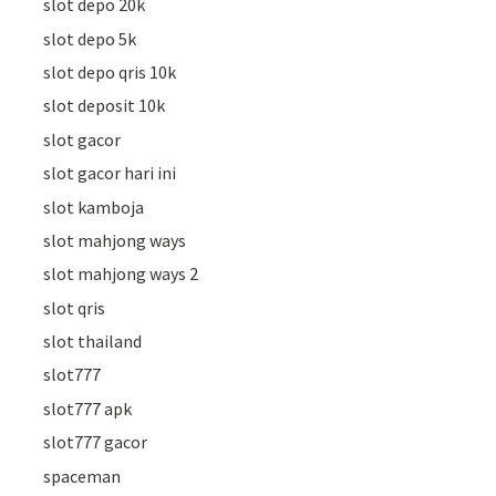
slot depo 20k
slot depo 5k
slot depo qris 10k
slot deposit 10k
slot gacor
slot gacor hari ini
slot kamboja
slot mahjong ways
slot mahjong ways 2
slot qris
slot thailand
slot777
slot777 apk
slot777 gacor
spaceman