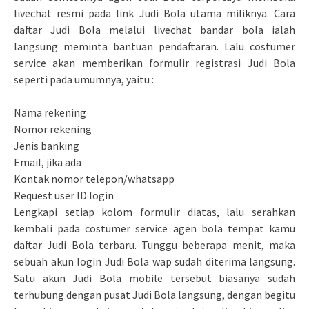
livechat resmi pada link Judi Bola utama miliknya. Cara
daftar Judi Bola melalui livechat bandar bola ialah
langsung meminta bantuan pendaftaran. Lalu costumer
service akan memberikan formulir registrasi Judi Bola
seperti pada umumnya, yaitu :
Nama rekening
Nomor rekening
Jenis banking
Email, jika ada
Kontak nomor telepon/whatsapp
Request user ID login
Lengkapi setiap kolom formulir diatas, lalu serahkan
kembali pada costumer service agen bola tempat kamu
daftar Judi Bola terbaru. Tunggu beberapa menit, maka
sebuah akun login Judi Bola wap sudah diterima langsung.
Satu akun Judi Bola mobile tersebut biasanya sudah
terhubung dengan pusat Judi Bola langsung, dengan begitu