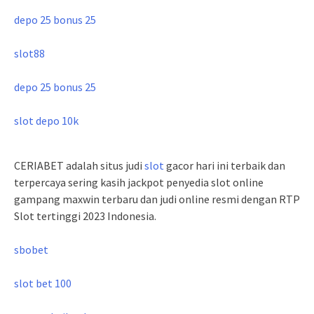
depo 25 bonus 25
slot88
depo 25 bonus 25
slot depo 10k
CERIABET adalah situs judi
slot
gacor hari ini terbaik dan
terpercaya sering kasih jackpot penyedia slot online
gampang maxwin terbaru dan judi online resmi dengan RTP
Slot tertinggi 2023 Indonesia.
sbobet
slot bet 100