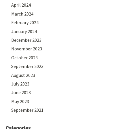
April 2024
March 2024
February 2024
January 2024
December 2023
November 2023
October 2023
September 2023
August 2023
July 2023
June 2023
May 2023
September 2021
Categories