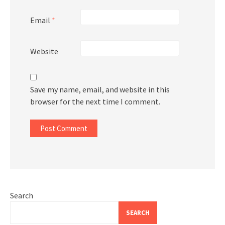
Email
*
Website
Save my name, email, and website in this
browser for the next time I comment.
Search
SEARCH