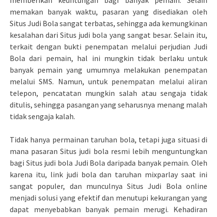
memakan banyak waktu, pasaran yang disediakan oleh
Situs Judi Bola sangat terbatas, sehingga ada kemungkinan
kesalahan dari Situs judi bola yang sangat besar. Selain itu,
terkait dengan bukti penempatan melalui perjudian Judi
Bola dari pemain, hal ini mungkin tidak berlaku untuk
banyak pemain yang umumnya melakukan penempatan
melalui SMS. Namun, untuk penempatan melalui aliran
telepon, pencatatan mungkin salah atau sengaja tidak
ditulis, sehingga pasangan yang seharusnya menang malah
tidak sengaja kalah.
Tidak hanya permainan taruhan bola, tetapi juga situasi di
mana pasaran Situs judi bola resmi lebih menguntungkan
bagi Situs judi bola Judi Bola daripada banyak pemain. Oleh
karena itu, link judi bola dan taruhan mixparlay saat ini
sangat populer, dan munculnya Situs Judi Bola online
menjadi solusi yang efektif dan menutupi kekurangan yang
dapat menyebabkan banyak pemain merugi. Kehadiran