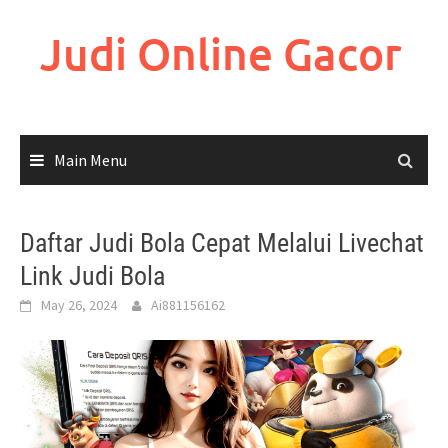
Skip
to
Judi Online Gacor
content
Main Menu
Daftar Judi Bola Cepat Melalui Livechat
Link Judi Bola
May 26, 2024
Ai881156162