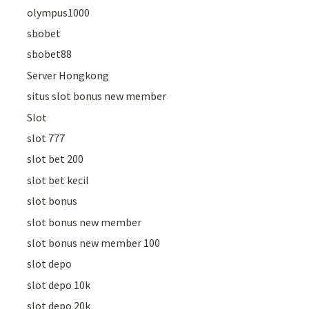
olympus1000
sbobet
sbobet88
Server Hongkong
situs slot bonus new member
Slot
slot 777
slot bet 200
slot bet kecil
slot bonus
slot bonus new member
slot bonus new member 100
slot depo
slot depo 10k
slot depo 20k