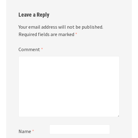
Leave a Reply
Your email address will not be published.
Required fields are marked
*
Comment
*
Name
*