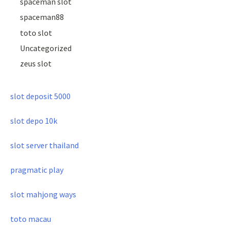
spaceman slot
spaceman88
toto slot
Uncategorized
zeus slot
slot deposit 5000
slot depo 10k
slot server thailand
pragmatic play
slot mahjong ways
toto macau