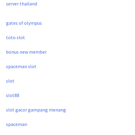
server thailand
gates of olympus
toto slot
bonus new member
spaceman slot
slot
slot88
slot gacor gampang menang
spaceman