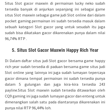
Situs Slot gacor maxwin di permainan lucky neko sudah
tersedia banyak di anjurkan sepanjang ini sebagai game
situs Slot maxwin sebagai game judi Slot online dari dalam
pocket gaming.permainan ini sudah tersedia masuk dalam
sebuah kategori Slot gacor yang untuk sesudah itu juga
sudah bisa dikatakan gacor dikarenakan punya dalam nilai
96,74% RTP .
5. Situs Slot Gacor Maxwin Happy Rich Year
Di Dalam daftar situs judi Slot gacor bersama game happy
rich year sudah tersedia di paduan bersama game situs judi
Slot online yang lainnya ini juga sudah lumayan tepercaya
gacor dimana tempat permainan ini sudah tersedia punya
dalam 5 gulungan dan juga kira-kira tersedia 243
payline.Situs Slot maxwin sudah tersedia ditawarkan oleh
CQ9 gaming ini juga sudah lumayan gacor dan enteng untuk
dimenangkan salah satu pada diantaranya dikarenakan ini
punya nilai RTP 96,44% loh.