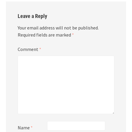
Leave a Reply
Your email address will not be published.
Required fields are marked
*
Comment
*
Name
*