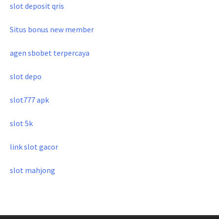
slot deposit qris
Situs bonus new member
agen sbobet terpercaya
slot depo
slot777 apk
slot 5k
link slot gacor
slot mahjong