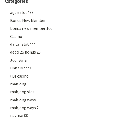
Categories
agen slot777
Bonus New Member
bonus new member 100
Casino
daftar slot777
depo 25 bonus 25
Judi Bola
link slot777
live casino
mahjong
mahjong slot
mahjong ways
mahjong ways 2
neymar88