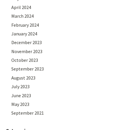
April 2024
March 2024
February 2024
January 2024
December 2023
November 2023
October 2023
September 2023
August 2023
July 2023
June 2023
May 2023
September 2021