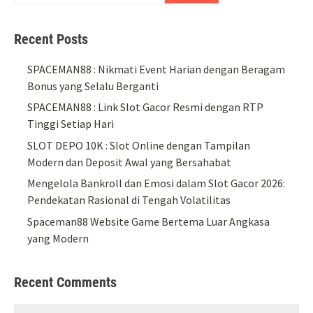
Recent Posts
SPACEMAN88 : Nikmati Event Harian dengan Beragam
Bonus yang Selalu Berganti
SPACEMAN88 : Link Slot Gacor Resmi dengan RTP
Tinggi Setiap Hari
SLOT DEPO 10K : Slot Online dengan Tampilan
Modern dan Deposit Awal yang Bersahabat
Mengelola Bankroll dan Emosi dalam Slot Gacor 2026:
Pendekatan Rasional di Tengah Volatilitas
Spaceman88 Website Game Bertema Luar Angkasa
yang Modern
Recent Comments