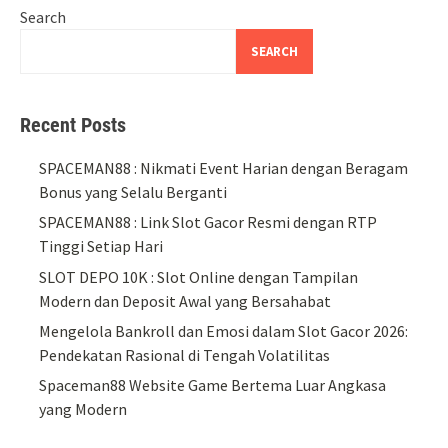
Search
SEARCH
Recent Posts
SPACEMAN88 : Nikmati Event Harian dengan Beragam
Bonus yang Selalu Berganti
SPACEMAN88 : Link Slot Gacor Resmi dengan RTP
Tinggi Setiap Hari
SLOT DEPO 10K : Slot Online dengan Tampilan
Modern dan Deposit Awal yang Bersahabat
Mengelola Bankroll dan Emosi dalam Slot Gacor 2026:
Pendekatan Rasional di Tengah Volatilitas
Spaceman88 Website Game Bertema Luar Angkasa
yang Modern