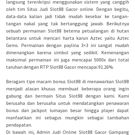
langsung terenkripsi menggunakan sistem yang canggih
oleh tim Situs Judi Slot88 Gacor online. Dengan begitu,
data-data kalian jadi tidak mudah kesebar ke tangan-
tangan nakal yang tak bertanggung jawab. Berikutnya
sebuah permainan Slot88 betema petualangan di hutan
belantara untuk mencari harta karun Aztec yaitu Aztec
Gems. Permainan dengan paylina 3×3 ini sangat mudah
dimenangkan karena simbol yang sedikit. Kemenangan
maksimal permainan ini juga mencapai 5000x dari total
taruhan dengan RTP Slot88 Gacor mencapai 91.26%.
Beragam tipe macam bonus Slot88 di menawarkan Slot88
menjadi alasan khusus membuat beberapa orang ingin
gabung dan bermain Situs Slot88 dengan kami. Kami
berusaha dan berusaha untuk mendatangkan penawaran
bonus dan jackpot lumayan besar hingga player dapat
manfaatkan ini sebagus mungkin sebagai tambahan
pendapatan.
Di bawah ini, Admin Judi Online Slot88 Gacor Gampang