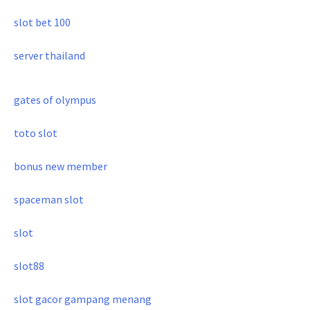
slot bet 100
server thailand
gates of olympus
toto slot
bonus new member
spaceman slot
slot
slot88
slot gacor gampang menang