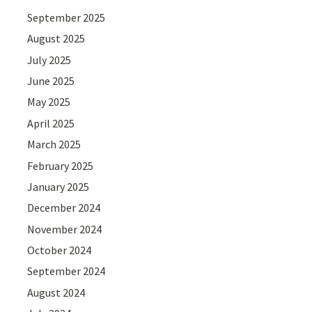
September 2025
August 2025
July 2025
June 2025
May 2025
April 2025
March 2025
February 2025
January 2025
December 2024
November 2024
October 2024
September 2024
August 2024