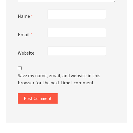
Name
*
Email
*
Website
Save my name, email, and website in this
browser for the next time I comment.