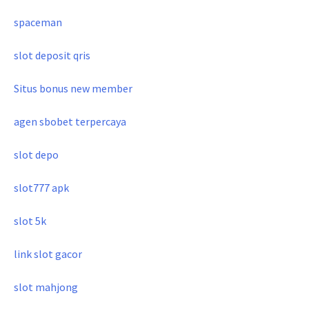
spaceman
slot deposit qris
Situs bonus new member
agen sbobet terpercaya
slot depo
slot777 apk
slot 5k
link slot gacor
slot mahjong