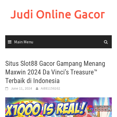
Skip
to
Judi Online Gacor
content
Main Menu
Situs Slot88 Gacor Gampang Menang
Maxwin 2024 Da Vinci’s Treasure™
Terbaik di Indonesia
June 11, 2024
Ai881156162