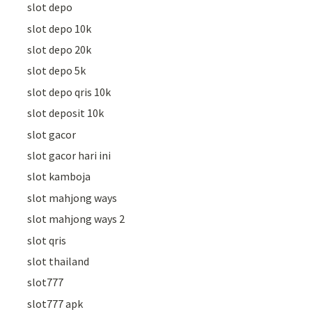
slot depo
slot depo 10k
slot depo 20k
slot depo 5k
slot depo qris 10k
slot deposit 10k
slot gacor
slot gacor hari ini
slot kamboja
slot mahjong ways
slot mahjong ways 2
slot qris
slot thailand
slot777
slot777 apk