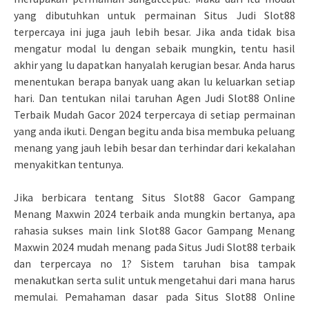
yang dibutuhkan untuk permainan Situs Judi Slot88
terpercaya ini juga jauh lebih besar. Jika anda tidak bisa
mengatur modal lu dengan sebaik mungkin, tentu hasil
akhir yang lu dapatkan hanyalah kerugian besar. Anda harus
menentukan berapa banyak uang akan lu keluarkan setiap
hari. Dan tentukan nilai taruhan Agen Judi Slot88 Online
Terbaik Mudah Gacor 2024 terpercaya di setiap permainan
yang anda ikuti. Dengan begitu anda bisa membuka peluang
menang yang jauh lebih besar dan terhindar dari kekalahan
menyakitkan tentunya.
Jika berbicara tentang Situs Slot88 Gacor Gampang
Menang Maxwin 2024 terbaik anda mungkin bertanya, apa
rahasia sukses main link Slot88 Gacor Gampang Menang
Maxwin 2024 mudah menang pada Situs Judi Slot88 terbaik
dan terpercaya no 1? Sistem taruhan bisa tampak
menakutkan serta sulit untuk mengetahui dari mana harus
memulai. Pemahaman dasar pada Situs Slot88 Online