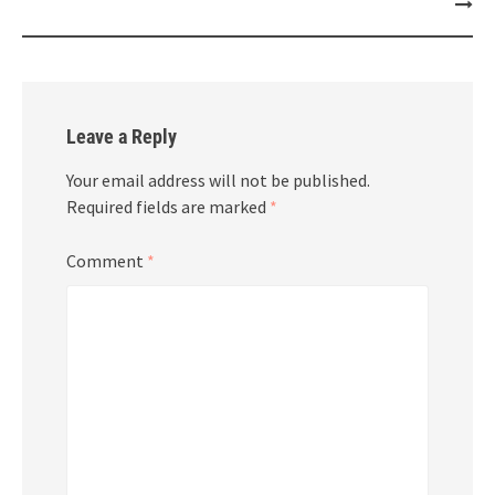
Leave a Reply
Your email address will not be published.
Required fields are marked
*
Comment
*