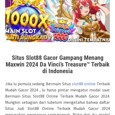
Situs Slot88 Gacor Gampang Menang
Maxwin 2024 Da Vinci’s Treasure™ Terbaik
di Indonesia
Jika lu pemula sedang Bermain Situs
slot88 online
Terbaik
Mudah Gacor 2024 , lu harus pintar mengatur modal saat
Bermain Situs Slot88 Online Terbaik Mudah Gacor 2024.
Mungkin sebagian dari lubelum mengetahui bahwa daftar
Situs Judi Slot88 Online Terbaik Mudah Gacor 2024
merupakan permainan sangatcepat. Maka dari itu modal