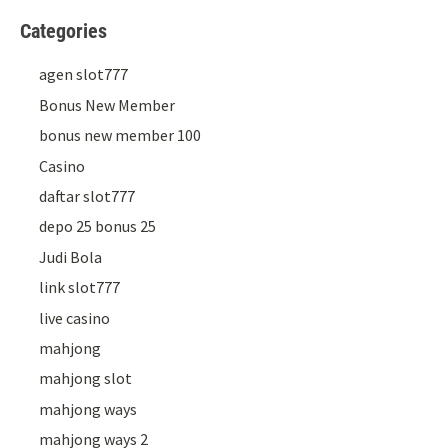
Categories
agen slot777
Bonus New Member
bonus new member 100
Casino
daftar slot777
depo 25 bonus 25
Judi Bola
link slot777
live casino
mahjong
mahjong slot
mahjong ways
mahjong ways 2