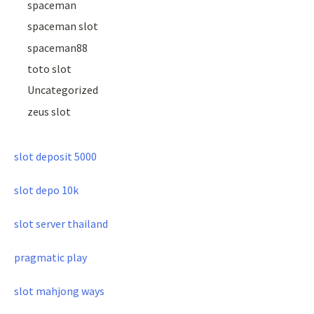
spaceman
spaceman slot
spaceman88
toto slot
Uncategorized
zeus slot
slot deposit 5000
slot depo 10k
slot server thailand
pragmatic play
slot mahjong ways