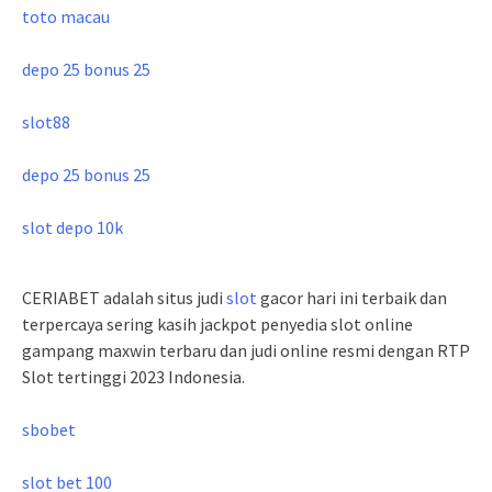
toto macau
depo 25 bonus 25
slot88
depo 25 bonus 25
slot depo 10k
CERIABET adalah situs judi
slot
gacor hari ini terbaik dan
terpercaya sering kasih jackpot penyedia slot online
gampang maxwin terbaru dan judi online resmi dengan RTP
Slot tertinggi 2023 Indonesia.
sbobet
slot bet 100