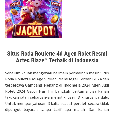
Situs Roda Roulette 4d Agen Rolet Resmi
Aztec Blaze™ Terbaik di Indonesia
Sebelum kalian mengawali bermain permainan mesin Situs
Roda Roulette 4d Agen Rolet Resmi legal Terbaru 2024 dan
terpercaya Gampang Menang di Indonesia 2024 Agen Judi
Rolet 2024 Gacor Hari Ini. Langkah pertama bisa kalian
lakukan ialah seharusnya memiliki user ID khususnya dulu.
Untuk mempunyai user ID kalian dapat peroleh secara tidak
dipungut bayaran tanpa tarif apa malah. Dan kalian