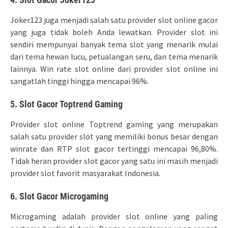
Joker123 juga menjadi salah satu provider slot online gacor
yang juga tidak boleh Anda lewatkan. Provider slot ini
sendiri mempunyai banyak tema slot yang menarik mulai
dari tema hewan lucu, petualangan seru, dan tema menarik
lainnya. Win rate slot online dari provider slot online ini
sangatlah tinggi hingga mencapai 96%.
5. Slot Gacor Toptrend Gaming
Provider slot online Toptrend gaming yang merupakan
salah satu provider slot yang memiliki bonus besar dengan
winrate dan RTP slot gacor tertinggi mencapai 96,80%.
Tidak heran provider slot gacor yang satu ini masih menjadi
provider slot favorit masyarakat Indonesia.
6. Slot Gacor Microgaming
Microgaming adalah provider slot online yang paling