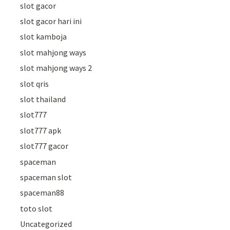
slot gacor
slot gacor hari ini
slot kamboja
slot mahjong ways
slot mahjong ways 2
slot qris
slot thailand
slot777
slot777 apk
slot777 gacor
spaceman
spaceman slot
spaceman88
toto slot
Uncategorized