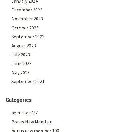
January 2024
December 2023
November 2023
October 2023
September 2023
August 2023
July 2023
June 2023
May 2023
September 2021
Categories
agen slot777
Bonus New Member
bonus new member 100