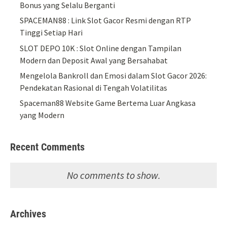
Bonus yang Selalu Berganti
SPACEMAN88 : Link Slot Gacor Resmi dengan RTP
Tinggi Setiap Hari
SLOT DEPO 10K : Slot Online dengan Tampilan
Modern dan Deposit Awal yang Bersahabat
Mengelola Bankroll dan Emosi dalam Slot Gacor 2026:
Pendekatan Rasional di Tengah Volatilitas
Spaceman88 Website Game Bertema Luar Angkasa
yang Modern
Recent Comments
No comments to show.
Archives