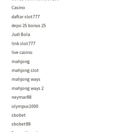
Casino
daftar slot777
depo 25 bonus 25
Judi Bola
link slot777
live casino
mahjong
mahjong slot
mahjong ways
mahjong ways 2
neymar88
olympus1000
sbobet
sbobet88