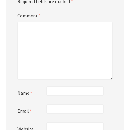
Required fields are marked
*
Comment
*
Name
*
Email
*
Website