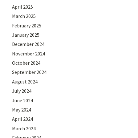
April 2025
March 2025
February 2025
January 2025
December 2024
November 2024
October 2024
September 2024
August 2024
July 2024
June 2024
May 2024
April 2024
March 2024
February 2024