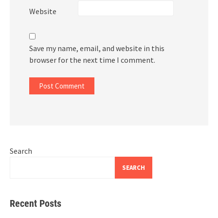
Website
Save my name, email, and website in this
browser for the next time I comment.
Search
SEARCH
Recent Posts