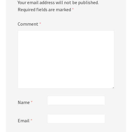
Your email address will not be published.
Required fields are marked
*
Comment
*
Name
*
Email
*