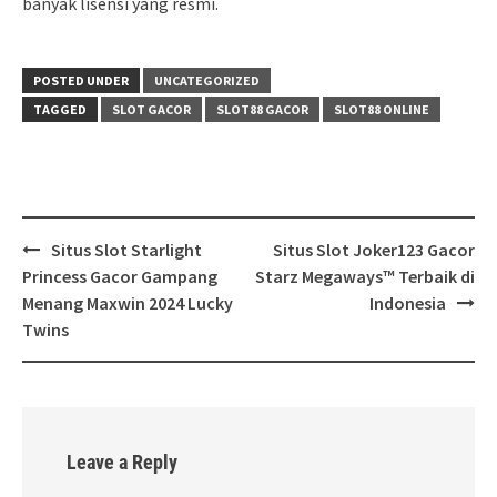
banyak lisensi yang resmi.
POSTED UNDER
UNCATEGORIZED
TAGGED
SLOT GACOR
SLOT88 GACOR
SLOT88 ONLINE
Post
Situs Slot Starlight
Situs Slot Joker123 Gacor
navigation
Princess Gacor Gampang
Starz Megaways™ Terbaik di
Menang Maxwin 2024 Lucky
Indonesia
Twins
Leave a Reply