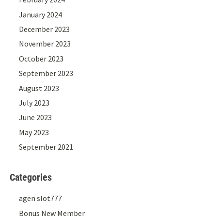
January 2024
December 2023
November 2023
October 2023
September 2023
August 2023
July 2023
June 2023
May 2023
September 2021
Categories
agen slot777
Bonus New Member