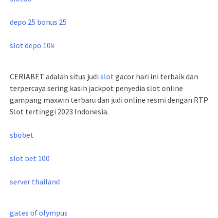
depo 25 bonus 25
slot depo 10k
CERIABET adalah situs judi
slot
gacor hari ini terbaik dan
terpercaya sering kasih jackpot penyedia slot online
gampang maxwin terbaru dan judi online resmi dengan RTP
Slot tertinggi 2023 Indonesia.
sbobet
slot bet 100
server thailand
gates of olympus