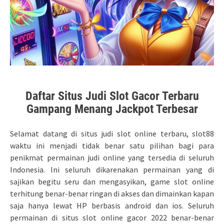
Daftar Situs Judi Slot Gacor Terbaru
Gampang Menang Jackpot Terbesar
Selamat datang di situs judi slot online terbaru, slot88
waktu ini menjadi tidak benar satu pilihan bagi para
penikmat permainan judi online yang tersedia di seluruh
Indonesia. Ini seluruh dikarenakan permainan yang di
sajikan begitu seru dan mengasyikan, game slot online
terhitung benar-benar ringan di akses dan dimainkan kapan
saja hanya lewat HP berbasis android dan ios. Seluruh
permainan di situs slot online gacor 2022 benar-benar