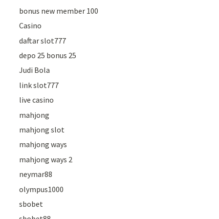
bonus new member 100
Casino
daftar slot777
depo 25 bonus 25
Judi Bola
link slot777
live casino
mahjong
mahjong slot
mahjong ways
mahjong ways 2
neymar88
olympus1000
sbobet
sbobet88