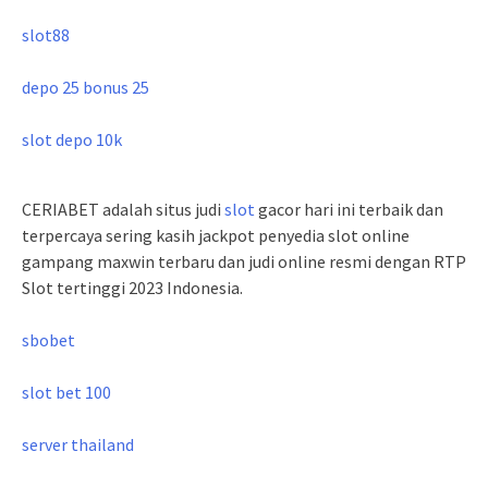
slot88
depo 25 bonus 25
slot depo 10k
CERIABET adalah situs judi
slot
gacor hari ini terbaik dan
terpercaya sering kasih jackpot penyedia slot online
gampang maxwin terbaru dan judi online resmi dengan RTP
Slot tertinggi 2023 Indonesia.
sbobet
slot bet 100
server thailand