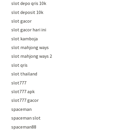
slot depo qris 10k
slot deposit 10k
slot gacor
slot gacor hari ini
slot kamboja
slot mahjong ways
slot mahjong ways 2
slot qris
slot thailand
slot777
slot777 apk
slot777 gacor
spaceman
spaceman slot
spaceman88