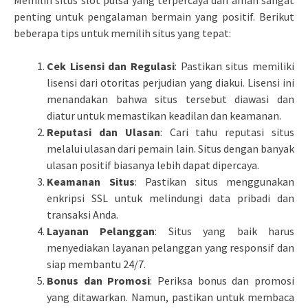
Memilih situs slot pulsa yang terpercaya dan aman sangat
penting untuk pengalaman bermain yang positif. Berikut
beberapa tips untuk memilih situs yang tepat:
Cek Lisensi dan Regulasi
: Pastikan situs memiliki
lisensi dari otoritas perjudian yang diakui. Lisensi ini
menandakan bahwa situs tersebut diawasi dan
diatur untuk memastikan keadilan dan keamanan.
Reputasi dan Ulasan
: Cari tahu reputasi situs
melalui ulasan dari pemain lain. Situs dengan banyak
ulasan positif biasanya lebih dapat dipercaya.
Keamanan Situs
: Pastikan situs menggunakan
enkripsi SSL untuk melindungi data pribadi dan
transaksi Anda.
Layanan Pelanggan
: Situs yang baik harus
menyediakan layanan pelanggan yang responsif dan
siap membantu 24/7.
Bonus dan Promosi
: Periksa bonus dan promosi
yang ditawarkan. Namun, pastikan untuk membaca