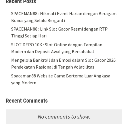
Recent Posts
SPACEMAN88 : Nikmati Event Harian dengan Beragam
Bonus yang Selalu Berganti
SPACEMAN88 : Link Slot Gacor Resmi dengan RTP
Tinggi Setiap Hari
SLOT DEPO 10K : Slot Online dengan Tampilan
Modern dan Deposit Awal yang Bersahabat
Mengelola Bankroll dan Emosi dalam Slot Gacor 2026:
Pendekatan Rasional di Tengah Volatilitas
Spaceman88 Website Game Bertema Luar Angkasa
yang Modern
Recent Comments
No comments to show.