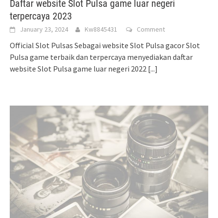
Daftar website Slot Pulsa game luar negeri
terpercaya 2023
January 23, 2024
Kw8845431
Comment
Official Slot Pulsas Sebagai website Slot Pulsa gacor Slot
Pulsa game terbaik dan terpercaya menyediakan daftar
website Slot Pulsa game luar negeri 2022
[...]