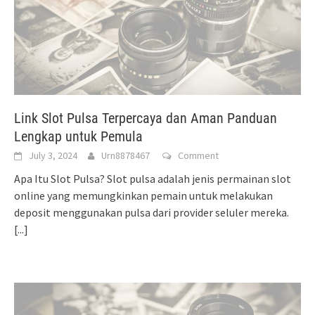
Link Slot Pulsa Terpercaya dan Aman Panduan
Lengkap untuk Pemula
July 3, 2024
Urn8878467
Comment
Apa Itu Slot Pulsa? Slot pulsa adalah jenis permainan slot
online yang memungkinkan pemain untuk melakukan
deposit menggunakan pulsa dari provider seluler mereka.
[...]