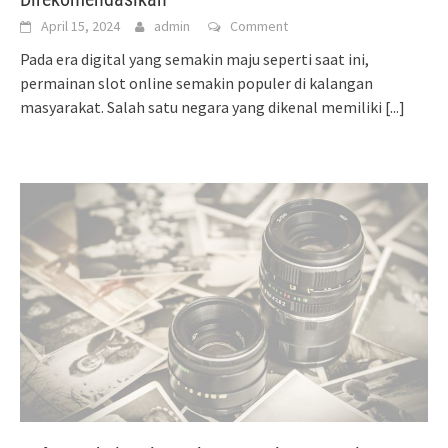
April 15, 2024
admin
Comment
Pada era digital yang semakin maju seperti saat ini,
permainan slot online semakin populer di kalangan
masyarakat. Salah satu negara yang dikenal memiliki
[...]