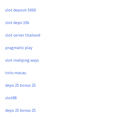
slot deposit 5000
slot depo 10k
slot server thailand
pragmatic play
slot mahjong ways
toto macau
depo 25 bonus 25
slot88
depo 25 bonus 25