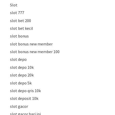
Slot
slot 777
slot bet 200
slot bet kecil
slot bonus
slot bonus new member
slot bonus new member 100
slot depo
slot depo 10k
slot depo 20k
slot depo 5k
slot depo qris 10k
slot deposit 10k
slot gacor
slot gacor hari ini