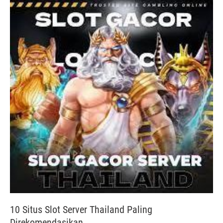
10 Situs Slot Server Thailand Paling
Direkomendasikan