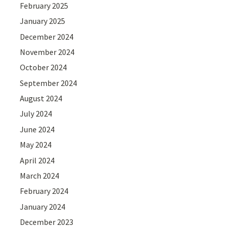
February 2025
January 2025
December 2024
November 2024
October 2024
September 2024
August 2024
July 2024
June 2024
May 2024
April 2024
March 2024
February 2024
January 2024
December 2023