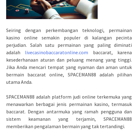
Seiring dengan perkembangan teknologi, permainan
kasino online semakin populer di kalangan pecinta
perjudian. Salah satu permainan yang paling diminati
adalah
livecasinobaccaratonline.com
baccarat, karena
kesederhanaan aturan dan peluang menang yang tinggi.
Jika Anda mencari tempat yang nyaman dan aman untuk
bermain baccarat online, SPACEMAN88 adalah pilihan
utama Anda.
SPACEMAN88 adalah platform judi online terkemuka yang
menawarkan berbagai jenis permainan kasino, termasuk
baccarat. Dengan antarmuka yang ramah pengguna dan
sistem keamanan yang terjamin, SPACEMAN88
memberikan pengalaman bermain yang tak tertandingi.