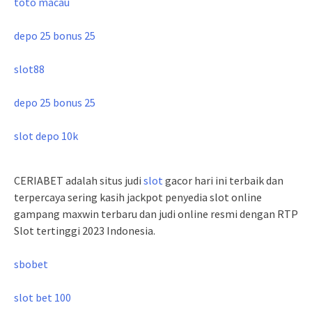
toto macau
depo 25 bonus 25
slot88
depo 25 bonus 25
slot depo 10k
CERIABET adalah situs judi
slot
gacor hari ini terbaik dan
terpercaya sering kasih jackpot penyedia slot online
gampang maxwin terbaru dan judi online resmi dengan RTP
Slot tertinggi 2023 Indonesia.
sbobet
slot bet 100