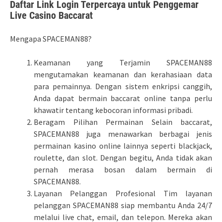
Daftar Link Login Terpercaya untuk Penggemar
Live Casino Baccarat
Mengapa SPACEMAN88?
Keamanan yang Terjamin SPACEMAN88
mengutamakan keamanan dan kerahasiaan data
para pemainnya. Dengan sistem enkripsi canggih,
Anda dapat bermain baccarat online tanpa perlu
khawatir tentang kebocoran informasi pribadi.
Beragam Pilihan Permainan Selain baccarat,
SPACEMAN88 juga menawarkan berbagai jenis
permainan kasino online lainnya seperti blackjack,
roulette, dan slot. Dengan begitu, Anda tidak akan
pernah merasa bosan dalam bermain di
SPACEMAN88.
Layanan Pelanggan Profesional Tim layanan
pelanggan SPACEMAN88 siap membantu Anda 24/7
melalui live chat, email, dan telepon. Mereka akan