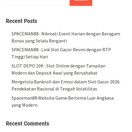
Recent Posts
SPACEMAN88 : Nikmati Event Harian dengan Beragam
Bonus yang Selalu Berganti
SPACEMAN88 : Link Slot Gacor Resmi dengan RTP
Tinggi Setiap Hari
SLOT DEPO 10K : Slot Online dengan Tampilan
Modern dan Deposit Awal yang Bersahabat
Mengelola Bankroll dan Emosi dalam Slot Gacor 2026:
Pendekatan Rasional di Tengah Volatilitas
Spaceman88 Website Game Bertema Luar Angkasa
yang Modern
Recent Comments