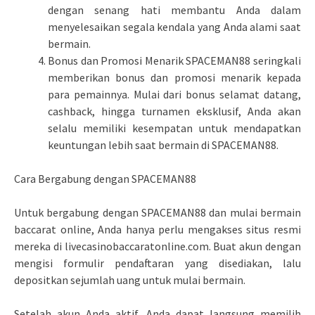
dengan senang hati membantu Anda dalam
menyelesaikan segala kendala yang Anda alami saat
bermain.
Bonus dan Promosi Menarik SPACEMAN88 seringkali
memberikan bonus dan promosi menarik kepada
para pemainnya. Mulai dari bonus selamat datang,
cashback, hingga turnamen eksklusif, Anda akan
selalu memiliki kesempatan untuk mendapatkan
keuntungan lebih saat bermain di SPACEMAN88.
Cara Bergabung dengan SPACEMAN88
Untuk bergabung dengan SPACEMAN88 dan mulai bermain
baccarat online, Anda hanya perlu mengakses situs resmi
mereka di livecasinobaccaratonline.com. Buat akun dengan
mengisi formulir pendaftaran yang disediakan, lalu
depositkan sejumlah uang untuk mulai bermain.
Setelah akun Anda aktif, Anda dapat langsung memilih