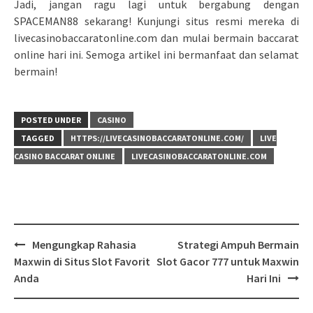
Jadi, jangan ragu lagi untuk bergabung dengan
SPACEMAN88 sekarang! Kunjungi situs resmi mereka di
livecasinobaccaratonline.com dan mulai bermain baccarat
online hari ini. Semoga artikel ini bermanfaat dan selamat
bermain!
POSTED UNDER
CASINO
TAGGED
HTTPS://LIVECASINOBACCARATONLINE.COM/
LIVE
CASINO BACCARAT ONLINE
LIVECASINOBACCARATONLINE.COM
Post
Mengungkap Rahasia
Strategi Ampuh Bermain
navigation
Maxwin di Situs Slot Favorit
Slot Gacor 777 untuk Maxwin
Anda
Hari Ini