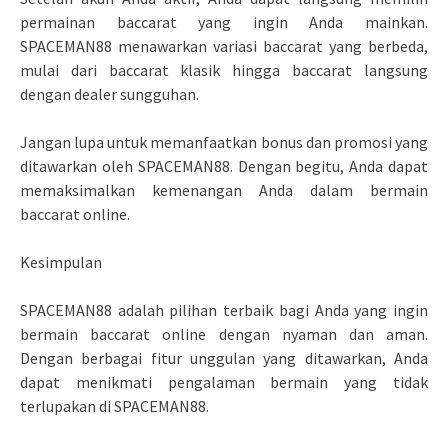
permainan baccarat yang ingin Anda mainkan.
SPACEMAN88 menawarkan variasi baccarat yang berbeda,
mulai dari baccarat klasik hingga baccarat langsung
dengan dealer sungguhan.
Jangan lupa untuk memanfaatkan bonus dan promosi yang
ditawarkan oleh SPACEMAN88. Dengan begitu, Anda dapat
memaksimalkan kemenangan Anda dalam bermain
baccarat online.
Kesimpulan
SPACEMAN88 adalah pilihan terbaik bagi Anda yang ingin
bermain baccarat online dengan nyaman dan aman.
Dengan berbagai fitur unggulan yang ditawarkan, Anda
dapat menikmati pengalaman bermain yang tidak
terlupakan di SPACEMAN88.