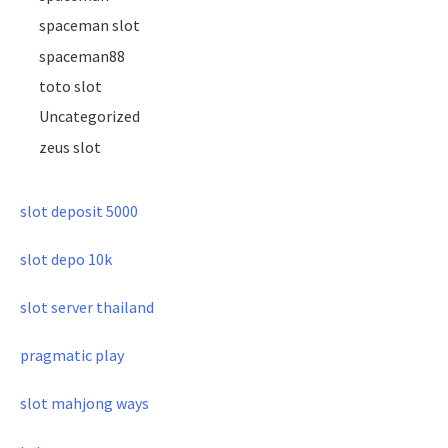
spaceman slot
spaceman88
toto slot
Uncategorized
zeus slot
slot deposit 5000
slot depo 10k
slot server thailand
pragmatic play
slot mahjong ways