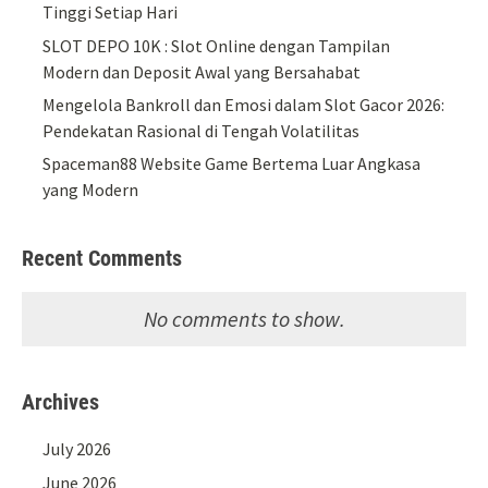
Tinggi Setiap Hari
SLOT DEPO 10K : Slot Online dengan Tampilan
Modern dan Deposit Awal yang Bersahabat
Mengelola Bankroll dan Emosi dalam Slot Gacor 2026:
Pendekatan Rasional di Tengah Volatilitas
Spaceman88 Website Game Bertema Luar Angkasa
yang Modern
Recent Comments
No comments to show.
Archives
July 2026
June 2026