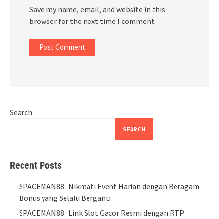
Save my name, email, and website in this
browser for the next time I comment.
Search
SEARCH
Recent Posts
SPACEMAN88 : Nikmati Event Harian dengan Beragam
Bonus yang Selalu Berganti
SPACEMAN88 : Link Slot Gacor Resmi dengan RTP