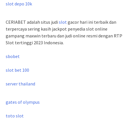
slot depo 10k
CERIABET adalah situs judi
slot
gacor hari ini terbaik dan
terpercaya sering kasih jackpot penyedia slot online
gampang maxwin terbaru dan judi online resmi dengan RTP
Slot tertinggi 2023 Indonesia.
sbobet
slot bet 100
server thailand
gates of olympus
toto slot