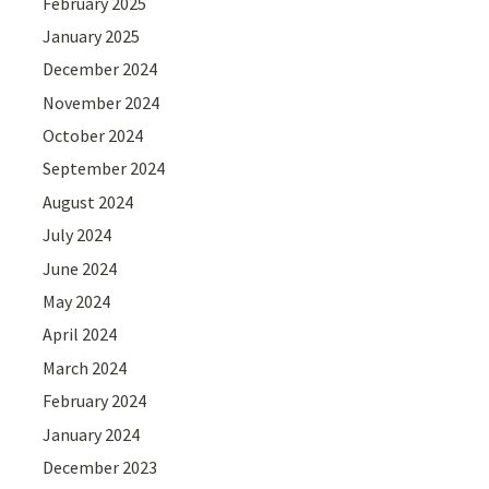
February 2025
January 2025
December 2024
November 2024
October 2024
September 2024
August 2024
July 2024
June 2024
May 2024
April 2024
March 2024
February 2024
January 2024
December 2023