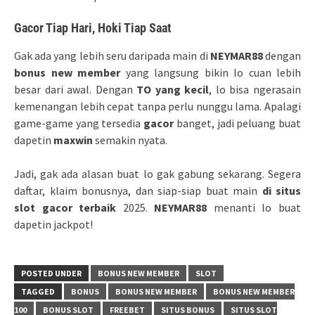
Gacor Tiap Hari, Hoki Tiap Saat
Gak ada yang lebih seru daripada main di
NEYMAR88
dengan
bonus new member
yang langsung bikin lo cuan lebih
besar dari awal. Dengan
TO yang kecil
, lo bisa ngerasain
kemenangan lebih cepat tanpa perlu nunggu lama. Apalagi
game-game yang tersedia
gacor
banget, jadi peluang buat
dapetin
maxwin
semakin nyata.
Jadi, gak ada alasan buat lo gak gabung sekarang. Segera
daftar, klaim bonusnya, dan siap-siap buat main
di situs
slot gacor terbaik
2025.
NEYMAR88
menanti lo buat
dapetin jackpot!
POSTED UNDER
BONUS NEW MEMBER
SLOT
TAGGED
BONUS
BONUS NEW MEMBER
BONUS NEW MEMBER
100
BONUS SLOT
FREEBET
SITUS BONUS
SITUS SLOT