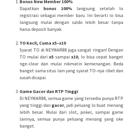
Bonus New Member 100%
Dapatkan
bonus 100%
langsung setelah lo
registrasi sebagai member baru. Ini berarti lo bisa
langsung mulai dengan saldo lebih besar tanpa
harus deposit banyak.
TO Kecil, Cuma x5–x10
Syarat TO di NEYMAR88 juga sangat ringan! Dengan
TO mulai dari
x5
sampai
x10
, lo bisa cepat banget
nge-clear dan mulai nikmatin kemenangan. Beda
banget sama situs lain yang syarat TO-nya ribet dan
susah dicapai.
Game Gacor dan RTP Tinggi
Di NEYMAR88, semua game yang tersedia punya RTP
yang tinggi dan
gacor
, jadi peluang lo buat menang
lebih besar. Mulai dari slot, poker, sampai game
lainnya, semua punya peluang menang yang oke
banget.