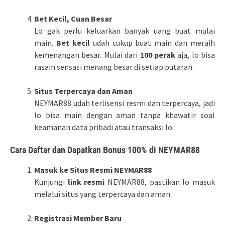
Bet Kecil, Cuan Besar
Lo gak perlu keluarkan banyak uang buat mulai
main.
Bet kecil
udah cukup buat main dan meraih
kemenangan besar. Mulai dari
100 perak
aja, lo bisa
rasain sensasi menang besar di setiap putaran.
Situs Terpercaya dan Aman
NEYMAR88 udah terlisensi resmi dan terpercaya, jadi
lo bisa main dengan aman tanpa khawatir soal
keamanan data pribadi atau transaksi lo.
Cara Daftar dan Dapatkan Bonus 100% di NEYMAR88
Masuk ke Situs Resmi NEYMAR88
Kunjungi
link resmi
NEYMAR88, pastikan lo masuk
melalui situs yang terpercaya dan aman.
Registrasi Member Baru