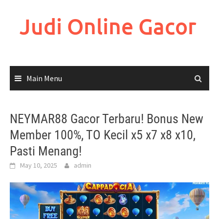
Skip
to
Judi Online Gacor
content
Main Menu
NEYMAR88 Gacor Terbaru! Bonus New
Member 100%, TO Kecil x5 x7 x8 x10,
Pasti Menang!
May 10, 2025
admin