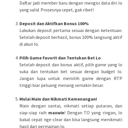
Daftar jadi member baru dengan mengisi data diri lo
yang valid. Prosesnya cepet, gak ribet!
Deposit dan Aktifkan Bonus 100%
Lakukan deposit pertama sesuai dengan ketentuan.
Setelah deposit berhasil, bonus 100% langsung aktif
di akun lo.
Pilih Game Favorit dan Tentukan Bet Lo
Setelah deposit dan bonus aktif, pilih game yang lo
suka dan tentukan bet sesuai dengan budget lo.
Jangan lupa untuk memilih game dengan RTP
tinggi biar peluang menang semakin besar.
Mulai Main dan Nikmati Kemenangan!
Main dengan santai, nikmati setiap putaran, dan
siap-siap raih
maxwin
! Dengan TO yang ringan, lo
bakal cepat nge-clear dan bisa langsung menikmati
hasil dari permainan lo.