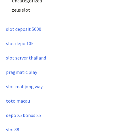
Uncategorized
zeus slot
slot deposit 5000
slot depo 10k
slot server thailand
pragmatic play
slot mahjong ways
toto macau
depo 25 bonus 25
slot88