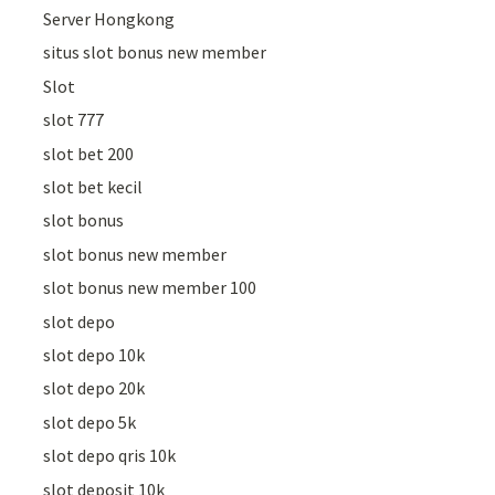
Server Hongkong
situs slot bonus new member
Slot
slot 777
slot bet 200
slot bet kecil
slot bonus
slot bonus new member
slot bonus new member 100
slot depo
slot depo 10k
slot depo 20k
slot depo 5k
slot depo qris 10k
slot deposit 10k