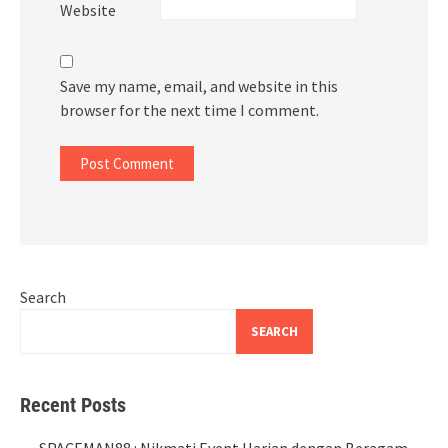
Website
Save my name, email, and website in this
browser for the next time I comment.
Search
SEARCH
Recent Posts