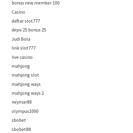
bonus new member 100
Casino
daftar slot777
depo 25 bonus 25
Judi Bola
link slot777
live casino
mahjong
mahjong slot
mahjong ways
mahjong ways 2
neymar88
olympus1000
sbobet
sbobet88