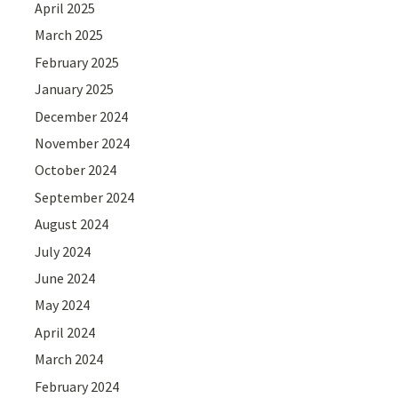
April 2025
March 2025
February 2025
January 2025
December 2024
November 2024
October 2024
September 2024
August 2024
July 2024
June 2024
May 2024
April 2024
March 2024
February 2024