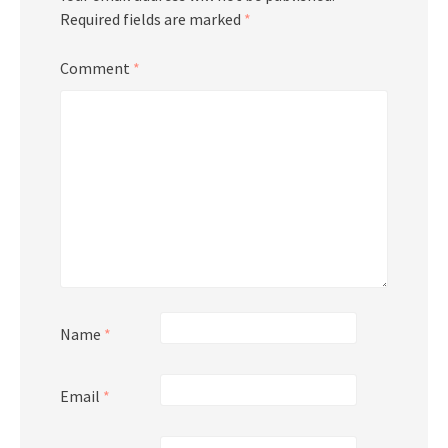
Required fields are marked
*
Comment
*
Name
*
Email
*