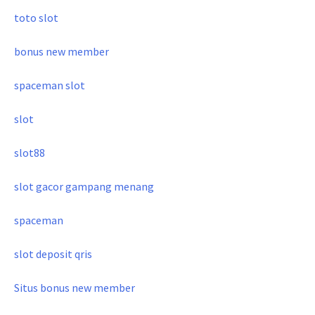
toto slot
bonus new member
spaceman slot
slot
slot88
slot gacor gampang menang
spaceman
slot deposit qris
Situs bonus new member