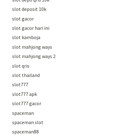
slot deposit 10k
slot gacor
slot gacor hari ini
slot kamboja
slot mahjong ways
slot mahjong ways 2
slot qris
slot thailand
slot777
slot777 apk
slot777 gacor
spaceman
spaceman slot
spaceman88