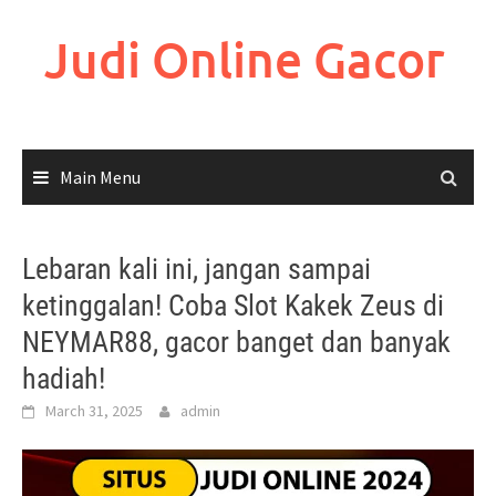
Skip
to
Judi Online Gacor
content
Main Menu
Lebaran kali ini, jangan sampai
ketinggalan! Coba Slot Kakek Zeus di
NEYMAR88, gacor banget dan banyak
hadiah!
March 31, 2025
admin