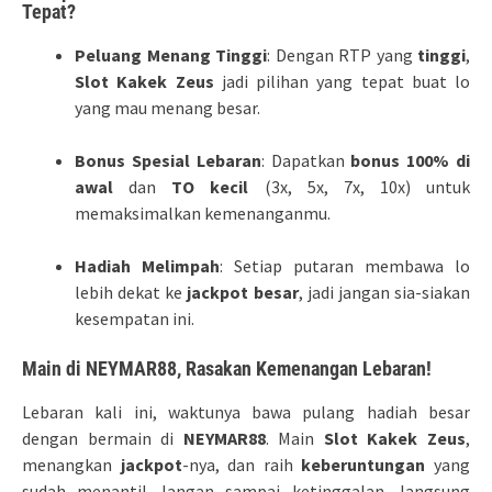
Tepat?
Peluang Menang Tinggi
: Dengan RTP yang
tinggi
,
Slot Kakek Zeus
jadi pilihan yang tepat buat lo
yang mau menang besar.
Bonus Spesial Lebaran
: Dapatkan
bonus 100% di
awal
dan
TO kecil
(3x, 5x, 7x, 10x) untuk
memaksimalkan kemenanganmu.
Hadiah Melimpah
: Setiap putaran membawa lo
lebih dekat ke
jackpot besar
, jadi jangan sia-siakan
kesempatan ini.
Main di NEYMAR88, Rasakan Kemenangan Lebaran!
Lebaran kali ini, waktunya bawa pulang hadiah besar
dengan bermain di
NEYMAR88
. Main
Slot Kakek Zeus
,
menangkan
jackpot
-nya, dan raih
keberuntungan
yang
sudah menanti! Jangan sampai ketinggalan, langsung