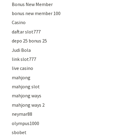
Bonus New Member
bonus new member 100
Casino
daftar slot777
depo 25 bonus 25
Judi Bola
link slot777
live casino
mahjong
mahjong slot
mahjong ways
mahjong ways 2
neymar88
olympus1000
sbobet