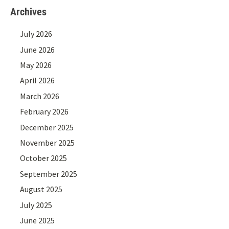
Archives
July 2026
June 2026
May 2026
April 2026
March 2026
February 2026
December 2025
November 2025
October 2025
September 2025
August 2025
July 2025
June 2025