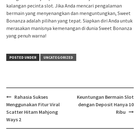
kalangan pecinta slot. Jika Anda mencari pengalaman
bermain yang menyenangkan dan menguntungkan, Sweet
Bonanza adalah pilihan yang tepat. Siapkan diri Anda untuk
merasakan manisnya kemenangan di dunia Sweet Bonanza
yang penuh warna!
POSTED UNDER
UNCATEGORIZED
Post
Rahasia Sukses
Keuntungan Bermain Slot
navigation
Menggunakan Fitur Viral
dengan Deposit Hanya 10
Scatter Hitam Mahjong
Ribu
Ways 2