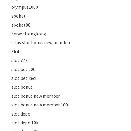
olympus1000
sbobet
sbobet88
Server Hongkong
situs slot bonus new member
Slot
slot 777
slot bet 200
slot bet kecil
slot bonus
slot bonus new member
slot bonus new member 100
slot depo
slot depo 10k