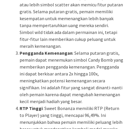
atau lebih simbol scatter akan memicu fitur putaran
gratis. Selama putaran gratis, pemain memiliki
kesempatan untuk memenangkan lebih banyak
tanpa mempertaruhkan uang mereka sendiri.
Simbol wild tidak ada dalam permainan ini, tetapi
fitur-fitur lain memberikan cukup peluang untuk
meraih kemenangan.
Pengganda Kemenangan
: Selama putaran gratis,
pemain dapat menemukan simbol Candy Bomb yang
memberikan pengganda kemenangan. Pengganda
ini dapat berkisar antara 2x hingga 100x,
meningkatkan potensi kemenangan secara
signifikan. Ini adalah fitur yang sangat dinanti-nanti
oleh pemain karena dapat mengubah kemenangan
kecil menjadi hadiah yang besar.
RTP Tinggi
: Sweet Bonanza memiliki RTP (Return
to Player) yang tinggi, mencapai 96,49%. Ini
menunjukkan bahwa pemain memiliki peluang lebih