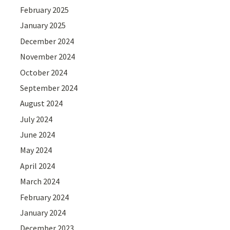
February 2025
January 2025
December 2024
November 2024
October 2024
September 2024
August 2024
July 2024
June 2024
May 2024
April 2024
March 2024
February 2024
January 2024
December 2023