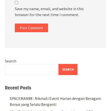
Save my name, email, and website in this
browser for the next time I comment.
Search
SEARCH
Recent Posts
SPACEMAN88 : Nikmati Event Harian dengan Beragam
Bonus yang Selalu Berganti