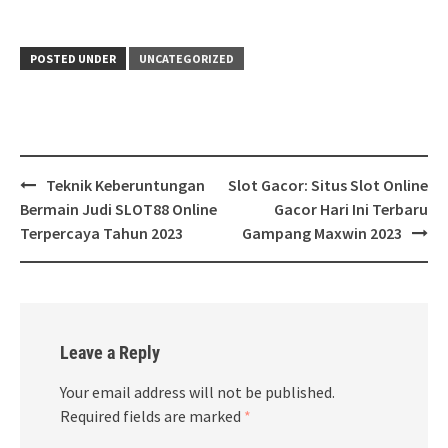
POSTED UNDER
UNCATEGORIZED
Post
Teknik Keberuntungan
Slot Gacor: Situs Slot Online
navigation
Bermain Judi SLOT88 Online
Gacor Hari Ini Terbaru
Terpercaya Tahun 2023
Gampang Maxwin 2023
Leave a Reply
Your email address will not be published.
Required fields are marked
*