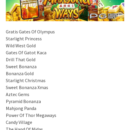
Gratis Gates Of Olympus
Starlight Princess
Wild West Gold
Gates Of Gatot Kaca
Drill That Gold
Sweet Bonanza
Bonanza Gold
Starlight Christmas
Sweet Bonanza Xmas
Aztec Gems
Pyramid Bonanza
Mahjong Panda
Power Of Thor Megaways
Candy Village
The Hand Of Midas