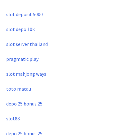
slot deposit 5000
slot depo 10k
slot server thailand
pragmatic play
slot mahjong ways
toto macau
depo 25 bonus 25
slot88
depo 25 bonus 25