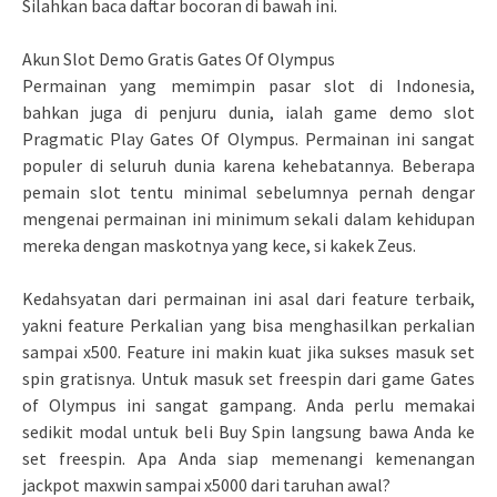
Silahkan baca daftar bocoran di bawah ini.
Akun Slot Demo Gratis Gates Of Olympus
Permainan yang memimpin pasar slot di Indonesia,
bahkan juga di penjuru dunia, ialah game demo slot
Pragmatic Play Gates Of Olympus. Permainan ini sangat
populer di seluruh dunia karena kehebatannya. Beberapa
pemain slot tentu minimal sebelumnya pernah dengar
mengenai permainan ini minimum sekali dalam kehidupan
mereka dengan maskotnya yang kece, si kakek Zeus.
Kedahsyatan dari permainan ini asal dari feature terbaik,
yakni feature Perkalian yang bisa menghasilkan perkalian
sampai x500. Feature ini makin kuat jika sukses masuk set
spin gratisnya. Untuk masuk set freespin dari game Gates
of Olympus ini sangat gampang. Anda perlu memakai
sedikit modal untuk beli Buy Spin langsung bawa Anda ke
set freespin. Apa Anda siap memenangi kemenangan
jackpot maxwin sampai x5000 dari taruhan awal?