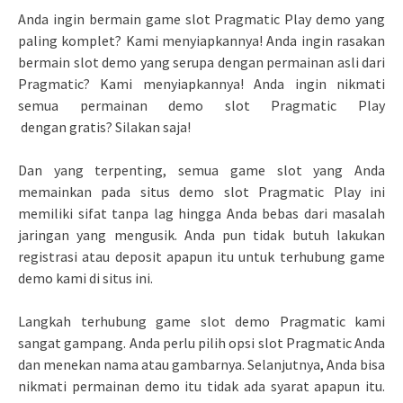
Anda ingin bermain game slot Pragmatic Play demo yang
paling komplet? Kami menyiapkannya! Anda ingin rasakan
bermain slot demo yang serupa dengan permainan asli dari
Pragmatic? Kami menyiapkannya! Anda ingin nikmati
semua permainan demo slot Pragmatic Play
dengan gratis? Silakan saja!
Dan yang terpenting, semua game slot yang Anda
memainkan pada situs demo slot Pragmatic Play ini
memiliki sifat tanpa lag hingga Anda bebas dari masalah
jaringan yang mengusik. Anda pun tidak butuh lakukan
registrasi atau deposit apapun itu untuk terhubung game
demo kami di situs ini.
Langkah terhubung game slot demo Pragmatic kami
sangat gampang. Anda perlu pilih opsi slot Pragmatic Anda
dan menekan nama atau gambarnya. Selanjutnya, Anda bisa
nikmati permainan demo itu tidak ada syarat apapun itu.