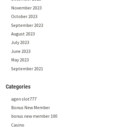
November 2023
October 2023
September 2023
August 2023
July 2023
June 2023
May 2023
September 2021
Categories
agen slot777
Bonus New Member
bonus new member 100
Casino