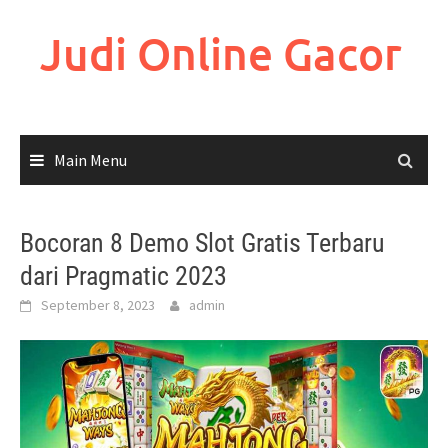
Skip
to
Judi Online Gacor
content
Main Menu
Bocoran 8 Demo Slot Gratis Terbaru
dari Pragmatic 2023
September 8, 2023
admin