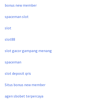
bonus new member
spaceman slot
slot
slot88
slot gacor gampang menang
spaceman
slot deposit qris
Situs bonus new member
agen sbobet terpercaya