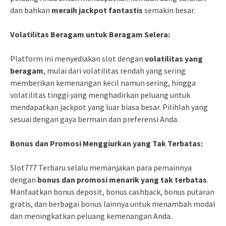
dan bahkan
meraih jackpot fantastis
semakin besar.
Volatilitas Beragam untuk Beragam Selera:
Platform ini menyediakan slot dengan
volatilitas yang
beragam
, mulai dari volatilitas rendah yang sering
memberikan kemenangan kecil namun sering, hingga
volatilitas tinggi yang menghadirkan peluang untuk
mendapatkan jackpot yang luar biasa besar. Pilihlah yang
sesuai dengan gaya bermain dan preferensi Anda.
Bonus dan Promosi Menggiurkan yang Tak Terbatas:
Slot777 Terbaru selalu memanjakan para pemainnya
dengan
bonus dan promosi menarik yang tak terbatas
.
Manfaatkan bonus deposit, bonus cashback, bonus putaran
gratis, dan berbagai bonus lainnya untuk menambah modal
dan meningkatkan peluang kemenangan Anda.