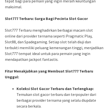
tepat bagi para pemain yang ingin meraih keuntungan
maksimal.
Slot777 Terbaru: Surga Bagi Pecinta Slot Gacor
Slot777 Terbaru menghadirkan berbagai macam slot
online dari provider ternama seperti Pragmatic Play,
Slot88, dan Spadegaming. Setiap slot telah diuji dan
terbukti memiliki peluang kemenangan tinggi, menjadikan
Slot777 tempat ideal untuk para pemain yang ingin
mendapatkan jackpot fantastis.
Fitur Menakjubkan yang Membuat Slot777 Terbaru
Unggul:
Koleksi Slot Gacor Terbaru dan Terlengkap:
Temukan slot gacor terbaru dan terpopuler dari
berbagai provider ternama yang selalu diupdate
secara berkala.