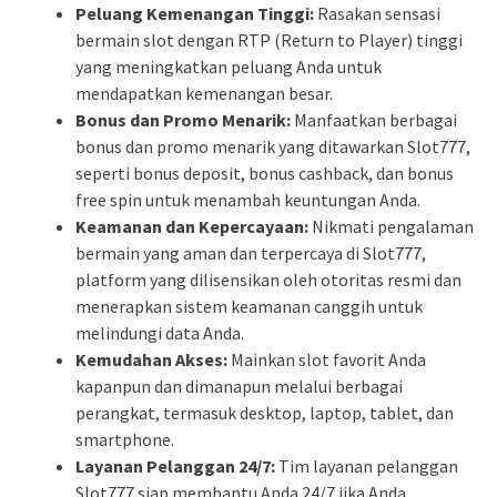
Peluang Kemenangan Tinggi:
Rasakan sensasi
bermain slot dengan RTP (Return to Player) tinggi
yang meningkatkan peluang Anda untuk
mendapatkan kemenangan besar.
Bonus dan Promo Menarik:
Manfaatkan berbagai
bonus dan promo menarik yang ditawarkan Slot777,
seperti bonus deposit, bonus cashback, dan bonus
free spin untuk menambah keuntungan Anda.
Keamanan dan Kepercayaan:
Nikmati pengalaman
bermain yang aman dan terpercaya di Slot777,
platform yang dilisensikan oleh otoritas resmi dan
menerapkan sistem keamanan canggih untuk
melindungi data Anda.
Kemudahan Akses:
Mainkan slot favorit Anda
kapanpun dan dimanapun melalui berbagai
perangkat, termasuk desktop, laptop, tablet, dan
smartphone.
Layanan Pelanggan 24/7:
Tim layanan pelanggan
Slot777 siap membantu Anda 24/7 jika Anda