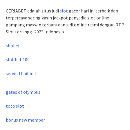
CERIABET adalah situs judi
slot
gacor hari ini terbaik dan
terpercaya sering kasih jackpot penyedia slot online
gampang maxwin terbaru dan judi online resmi dengan RTP
Slot tertinggi 2023 Indonesia.
sbobet
slot bet 100
server thailand
gates of olympus
toto slot
bonus new member