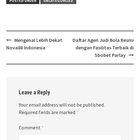
POSTED UNDER
UNCATEGORIZED
Post
Mengenal Lebih Dekat
Daftar Agen Judi Bola Resmi
navigation
Nova88 Indonesia
dengan Fasilitas Terbaik di
Sbobet Parlay
Leave a Reply
Your email address will not be published.
Required fields are marked
*
Comment
*