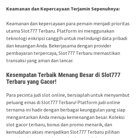
Keamanan dan Kepercayaan Terjamin Sepenuhnya:
Keamanan dan kepercayaan para pemain menjadi prioritas
utama Slot777 Terbaru. Platform ini menggunakan
teknologi enkripsi canggih untuk melindungi data pribadi
dan keuangan Anda. Bekerjasama dengan provider
pembayaran terpercaya, Slot777 Terbaru memastikan
transaksi yang aman dan lancar.
Kesempatan Terbaik Menang Besar di Slot777
Terbaru yang Gacor!
Para pecinta judi slot online, bersiaplah untuk menyambut
peluang emas di Slot777 Terbaru! Platform judi online
ternama ini hadir dengan berbagai keunggulan yang siap
mengantarkan Anda menuju kemenangan besar. Koleksi
slot gacor terbaru, bonus dan promo menarik, dan
kemudahan akses menjadikan Slot777 Terbaru pilihan