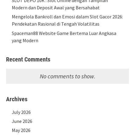
SLOT DEPO 10K : Slot Online dengan Tampilan
Modern dan Deposit Awal yang Bersahabat
Mengelola Bankroll dan Emosi dalam Slot Gacor 2026:
Pendekatan Rasional di Tengah Volatilitas
Spaceman88 Website Game Bertema Luar Angkasa
yang Modern
Recent Comments
No comments to show.
Archives
July 2026
June 2026
May 2026