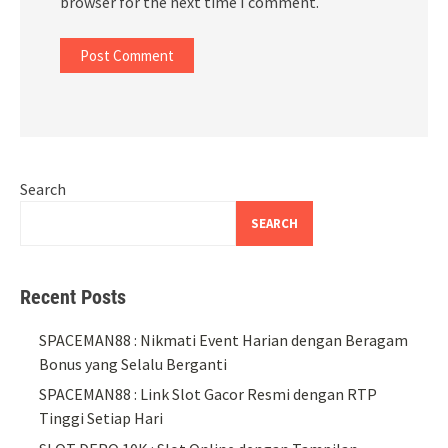
browser for the next time I comment.
Search
SEARCH
Recent Posts
SPACEMAN88 : Nikmati Event Harian dengan Beragam
Bonus yang Selalu Berganti
SPACEMAN88 : Link Slot Gacor Resmi dengan RTP
Tinggi Setiap Hari