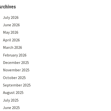
Archives
July 2026
June 2026
May 2026
April 2026
March 2026
February 2026
December 2025
November 2025
October 2025
September 2025
August 2025
July 2025
June 2025