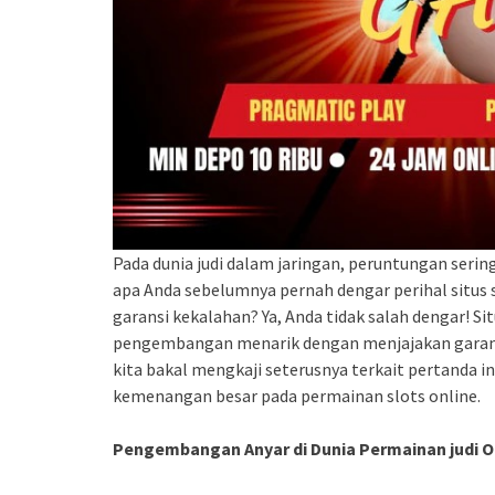
Pada dunia judi dalam jaringan, peruntungan seri
apa Anda sebelumnya pernah dengar perihal situs
garansi kekalahan? Ya, Anda tidak salah dengar! S
pengembangan menarik dengan menjajakan garansi
kita bakal mengkaji seterusnya terkait pertanda
kemenangan besar pada permainan slots online.
Pengembangan Anyar di Dunia Permainan judi O