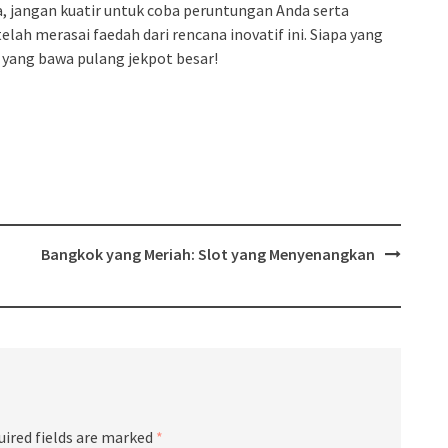
ga, jangan kuatir untuk coba peruntungan Anda serta
lah merasai faedah dari rencana inovatif ini. Siapa yang
yang bawa pulang jekpot besar!
Bangkok yang Meriah: Slot yang Menyenangkan
uired fields are marked
*