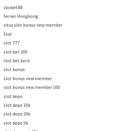
sbobet88
Server Hongkong
situs slot bonus new member
Slot
slot 777
slot bet 200
slot bet kecil
slot bonus
slot bonus new member
slot bonus new member 100
slot depo
slot depo 10k
slot depo 20k
slot depo 5k