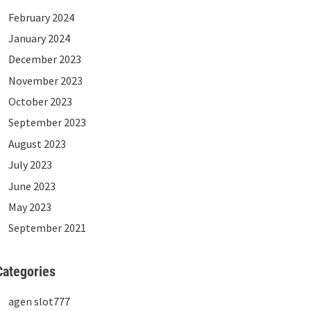
February 2024
January 2024
December 2023
November 2023
October 2023
September 2023
August 2023
July 2023
June 2023
May 2023
September 2021
Categories
agen slot777