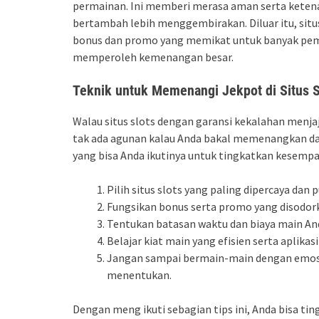
permainan. Ini memberi merasa aman serta kete
bertambah lebih menggembirakan. Diluar itu, situ
bonus dan promo yang memikat untuk banyak pe
memperoleh kemenangan besar.
Teknik untuk Memenangi Jekpot di Situs S
Walau situs slots dengan garansi kekalahan men
tak ada agunan kalau Anda bakal memenangkan dal
yang bisa Anda ikutinya untuk tingkatkan kesem
Pilih situs slots yang paling dipercaya dan
Fungsikan bonus serta promo yang disodor
Tentukan batasan waktu dan biaya main And
Belajar kiat main yang efisien serta aplik
Jangan sampai bermain-main dengan emosi 
menentukan.
Dengan meng ikuti sebagian tips ini, Anda bisa