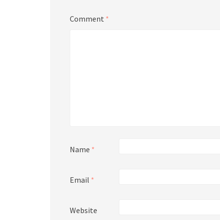
Comment
*
Name
*
Email
*
Website