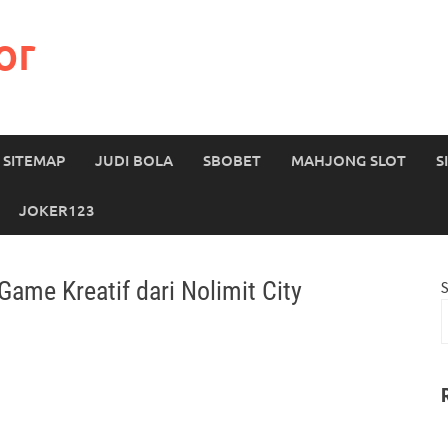
or
SITEMAP
JUDI BOLA
SBOBET
MAHJONG SLOT
S
JOKER123
ame Kreatif dari Nolimit City