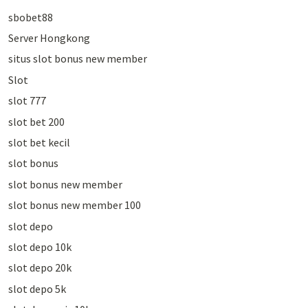
sbobet88
Server Hongkong
situs slot bonus new member
Slot
slot 777
slot bet 200
slot bet kecil
slot bonus
slot bonus new member
slot bonus new member 100
slot depo
slot depo 10k
slot depo 20k
slot depo 5k