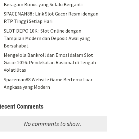
Beragam Bonus yang Selalu Berganti
SPACEMAN88 : Link Slot Gacor Resmi dengan
RTP Tinggi Setiap Hari
SLOT DEPO 10K : Slot Online dengan
Tampilan Modern dan Deposit Awal yang
Bersahabat
Mengelola Bankroll dan Emosi dalam Slot
Gacor 2026: Pendekatan Rasional di Tengah
Volatilitas
Spaceman88 Website Game Bertema Luar
Angkasa yang Modern
Recent Comments
No comments to show.