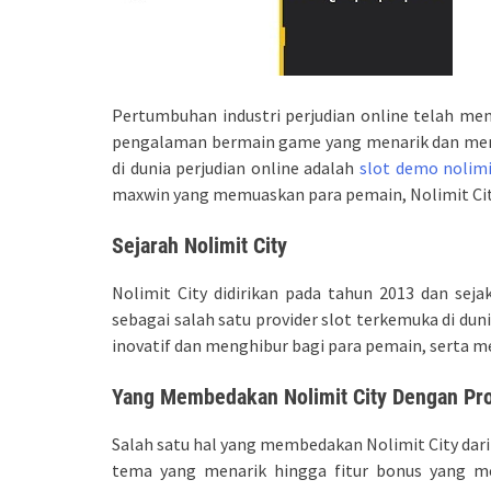
Pertumbuhan industri perjudian online telah me
pengalaman bermain game yang menarik dan menga
di dunia perjudian online adalah
slot demo nolimi
maxwin yang memuaskan para pemain, Nolimit City
Sejarah Nolimit City
Nolimit City didirikan pada tahun 2013 dan seja
sebagai salah satu provider slot terkemuka di dun
inovatif dan menghibur bagi para pemain, serta 
Yang Membedakan Nolimit City Dengan Pro
Salah satu hal yang membedakan Nolimit City dari p
tema yang menarik hingga fitur bonus yang me