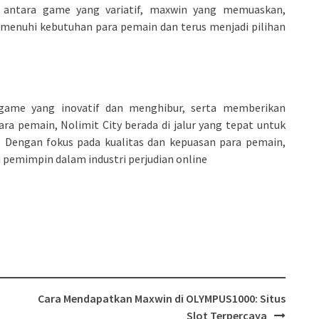
 antara game yang variatif, maxwin yang memuaskan,
emenuhi kebutuhan para pemain dan terus menjadi pilihan
ame yang inovatif dan menghibur, serta memberikan
a pemain, Nolimit City berada di jalur yang tepat untuk
ia. Dengan fokus pada kualitas dan kepuasan para pemain,
 pemimpin dalam industri perjudian online
Cara Mendapatkan Maxwin di OLYMPUS1000: Situs
Slot Terpercaya