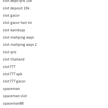
slot depo qris 10k
slot deposit 10k
slot gacor
slot gacor hari ini
slot kamboja
slot mahjong ways
slot mahjong ways 2
slot qris
slot thailand
slot777
slot777 apk
slot777 gacor
spaceman
spaceman slot
spaceman88