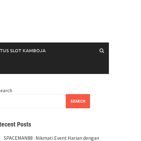
ITUS SLOT KAMBOJA
Search
SEARCH
Recent Posts
SPACEMAN88 : Nikmati Event Harian dengan