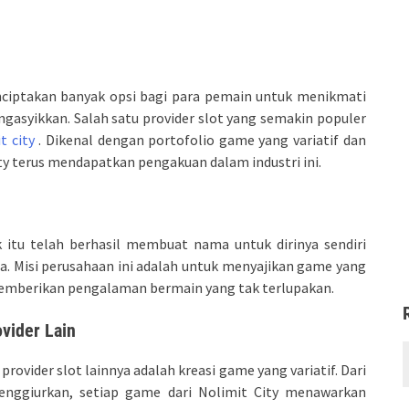
nciptakan banyak opsi bagi para pemain untuk menikmati
syikkan. Salah satu provider slot yang semakin populer
t city
. Dikenal dengan portofolio game yang variatif dan
 terus mendapatkan pengakuan dalam industri ini.
k itu telah berhasil membuat nama untuk dirinya sendiri
ia. Misi perusahaan ini adalah untuk menyajikan game yang
memberikan pengalaman bermain yang tak terlupakan.
vider Lain
rovider slot lainnya adalah kreasi game yang variatif. Dari
nggiurkan, setiap game dari Nolimit City menawarkan