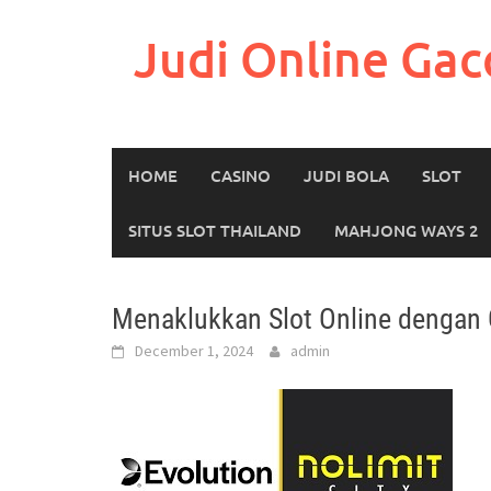
Skip
to
Judi Online Gac
content
HOME
CASINO
JUDI BOLA
SLOT
SITUS SLOT THAILAND
MAHJONG WAYS 2
Menaklukkan Slot Online dengan G
December 1, 2024
admin