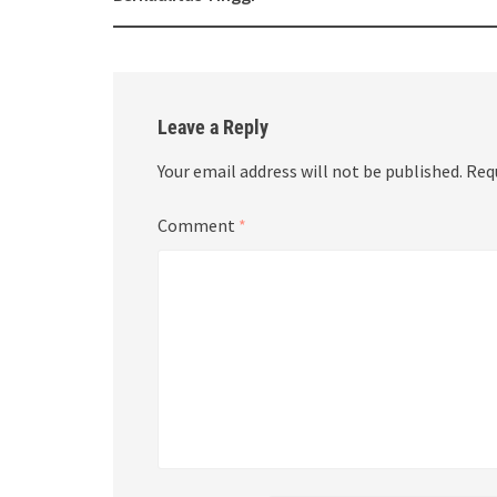
Leave a Reply
Your email address will not be published.
Req
Comment
*