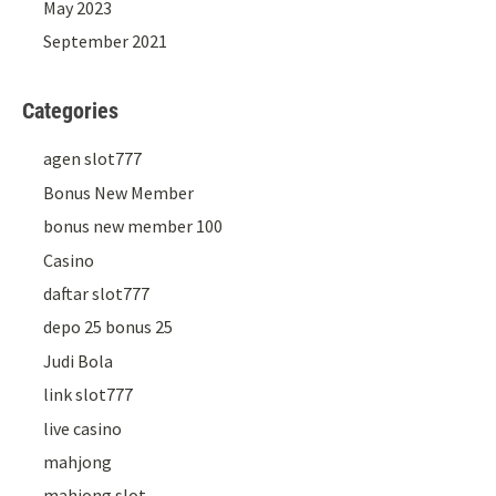
May 2023
September 2021
Categories
agen slot777
Bonus New Member
bonus new member 100
Casino
daftar slot777
depo 25 bonus 25
Judi Bola
link slot777
live casino
mahjong
mahjong slot