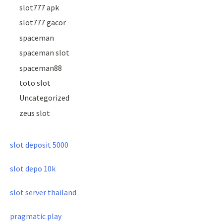
slot777 apk
slot777 gacor
spaceman
spaceman slot
spaceman88
toto slot
Uncategorized
zeus slot
slot deposit 5000
slot depo 10k
slot server thailand
pragmatic play