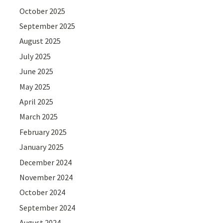
October 2025
September 2025
August 2025
July 2025
June 2025
May 2025
April 2025
March 2025
February 2025
January 2025
December 2024
November 2024
October 2024
September 2024
August 2024