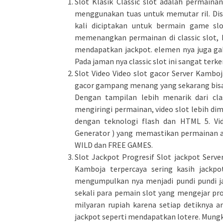
Slot Klasik Classic slot adalah permaina
menggunakan tuas untuk memutar ril. Dis
kali diciptakan untuk bermain game slo
memenangkan permainan di classic slot
mendapatkan jackpot. elemen nya juga ga
Pada jaman nya classic slot ini sangat terke
Slot Video Video slot gacor Server Kambo
gacor gampang menang yang sekarang bisa ki
Dengan tampilan lebih menarik dari clas
mengiringi permainan, video slot lebih dim
dengan teknologi flash dan HTML 5. 
Generator ) yang memastikan permainan ad
WILD dan FREE GAMES.
Slot Jackpot Progresif Slot jackpot Serv
Kamboja terpercaya sering kasih jackpo
mengumpulkan nya menjadi pundi pundi jac
sekali para pemain slot yang mengejar pro
milyaran rupiah karena setiap detiknya 
jackpot seperti mendapatkan lotere. Mungk