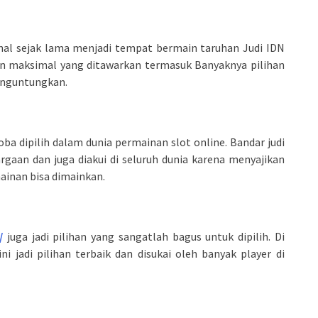
kenal sejak lama menjadi tempat bermain taruhan Judi IDN
gan maksimal yang ditawarkan termasuk Banyaknya pilihan
enguntungkan.
coba dipilih dalam dunia permainan slot online. Bandar judi
gaan dan juga diakui di seluruh dunia karena menyajikan
ainan bisa dimainkan.
/
juga jadi pilihan yang sangatlah bagus untuk dipilih. Di
i jadi pilihan terbaik dan disukai oleh banyak player di