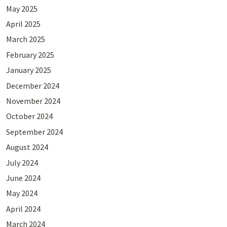
May 2025
April 2025
March 2025
February 2025
January 2025
December 2024
November 2024
October 2024
September 2024
August 2024
July 2024
June 2024
May 2024
April 2024
March 2024