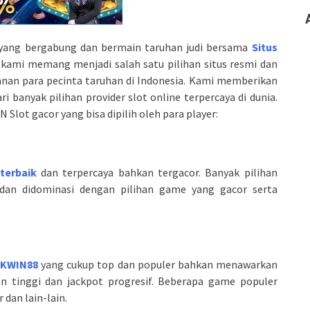
a yang bergabung dan bermain taruhan judi bersama
Situs
 kami memang menjadi salah satu pilihan situs resmi dan
anan para pecinta taruhan di Indonesia. Kami memberikan
i banyak pilihan provider slot online terpercaya di dunia.
N Slot gacor yang bisa dipilih oleh para player:
 terbaik
dan terpercaya bahkan tergacor. Banyak pilihan
 dan didominasi dengan pilihan game yang gacor serta
IKWIN88
yang cukup top dan populer bahkan menawarkan
n tinggi dan jackpot progresif. Beberapa game populer
 dan lain-lain.