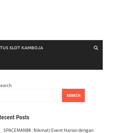
ITUS SLOT KAMBOJA
Search
SEARCH
Recent Posts
SPACEMAN88 : Nikmati Event Harian dengan