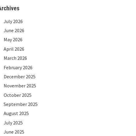
Archives
July 2026
June 2026
May 2026
April 2026
March 2026
February 2026
December 2025
November 2025
October 2025
September 2025
August 2025
July 2025
June 2025