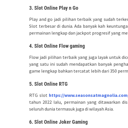
3. Slot Online Play n Go
Play and go jadi pilihan terbaik yang sudah ter
Slot terbesar di dunia. Ada banyak kah keuntun
permainan lengkap dan jackpot progresif yang m
4. Slot Online Flow gaming
Flow jadi pilihan terbaik yang juga layak untuk di
yang satu ini sudah mendapatkan banyak penghar
game lengkap bahkan tercatat lebih dari 350 perm
5. Slot Online RTG
RTG slot
https://www.seasonsatmagnolia.com
tahun 2022 lalu, permainan yang ditawarkan disin
seluruh dunia termasuk juga di wilayah Asia.
6. Slot Online Joker Gaming