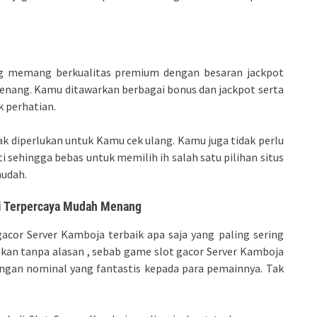
ang memang berkualitas premium dengan besaran jackpot
nang. Kamu ditawarkan berbagai bonus dan jackpot serta
k perhatian.
ak diperlukan untuk Kamu cek ulang. Kamu juga tidak perlu
i sehingga bebas untuk memilih ih salah satu pilihan situs
mudah.
Ini Terpercaya Mudah Menang
gacor Server Kamboja terbaik apa saja yang paling sering
Bukan tanpa alasan , sebab game slot gacor Server Kamboja
gan nominal yang fantastis kepada para pemainnya. Tak