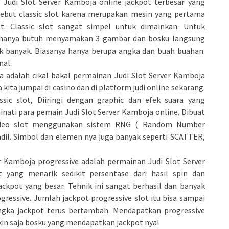
n Judi Slot Server Kamboja online jackpot terbesar yang
ebut classic slot karena merupakan mesin yang pertama
t. Classic slot sangat simpel untuk dimainkan. Untuk
, hanya butuh menyamakan 3 gambar dan bosku langsung
k banyak. Biasanya hanya berupa angka dan buah buahan.
nal.
ja adalah cikal bakal permainan Judi Slot Server Kamboja
ta jumpai di casino dan di platform judi online sekarang.
sic slot, Diiringi dengan graphic dan efek suara yang
inati para pemain Judi Slot Server Kamboja online. Dibuat
Video slot menggunakan sistem RNG ( Random Number
il. Simbol dan elemen nya juga banyak seperti SCATTER,
er Kamboja progressive adalah permainan Judi Slot Server
t yang menarik sedikit persentase dari hasil spin dan
kpot yang besar. Tehnik ini sangat berhasil dan banyak
gressive. Jumlah jackpot progressive slot itu bisa sampai
angka jackpot terus bertambah. Mendapatkan progressive
in saja bosku yang mendapatkan jackpot nya!