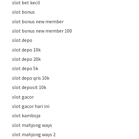
slot bet kecil
slot bonus
slot bonus new member
slot bonus new member 100
slot depo
slot depo 10k
slot depo 20k
slot depo 5k
slot depo qris 10k
slot deposit 10k
slot gacor
slot gacor hari ini
slot kamboja
slot mahjong ways
slot mahjong ways 2