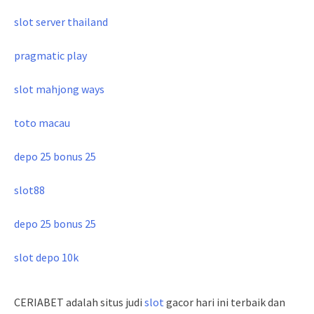
slot server thailand
pragmatic play
slot mahjong ways
toto macau
depo 25 bonus 25
slot88
depo 25 bonus 25
slot depo 10k
CERIABET adalah situs judi
slot
gacor hari ini terbaik dan