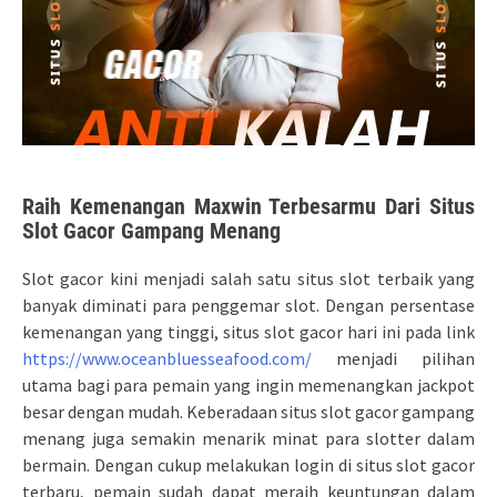
Raih Kemenangan Maxwin Terbesarmu Dari Situs
Slot Gacor Gampang Menang
Slot gacor kini menjadi salah satu situs slot terbaik yang
banyak diminati para penggemar slot. Dengan persentase
kemenangan yang tinggi, situs slot gacor hari ini pada link
https://www.oceanbluesseafood.com/
menjadi pilihan
utama bagi para pemain yang ingin memenangkan jackpot
besar dengan mudah. Keberadaan situs slot gacor gampang
menang juga semakin menarik minat para slotter dalam
bermain. Dengan cukup melakukan login di situs slot gacor
terbaru, pemain sudah dapat meraih keuntungan dalam