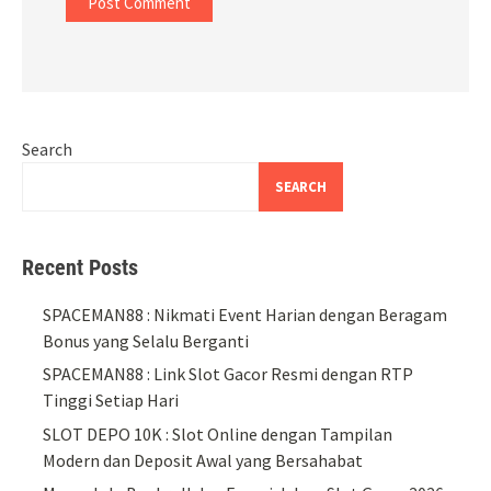
Search
SEARCH
Recent Posts
SPACEMAN88 : Nikmati Event Harian dengan Beragam
Bonus yang Selalu Berganti
SPACEMAN88 : Link Slot Gacor Resmi dengan RTP
Tinggi Setiap Hari
SLOT DEPO 10K : Slot Online dengan Tampilan
Modern dan Deposit Awal yang Bersahabat