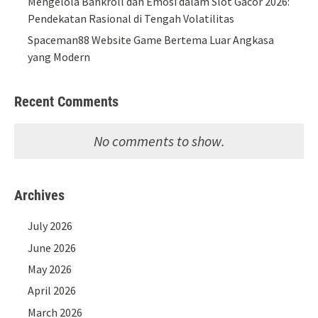
Mengelola Bankroll dan Emosi dalam Slot Gacor 2026:
Pendekatan Rasional di Tengah Volatilitas
Spaceman88 Website Game Bertema Luar Angkasa
yang Modern
Recent Comments
No comments to show.
Archives
July 2026
June 2026
May 2026
April 2026
March 2026