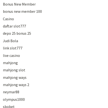
Bonus New Member
bonus new member 100
Casino
daftar slot777
depo 25 bonus 25
Judi Bola
link slot777
live casino
mahjong
mahjong slot
mahjong ways
mahjong ways 2
neymar88
olympus1000
sbobet