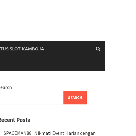
ITUS SLOT KAMBOJA
Search
SEARCH
Recent Posts
SPACEMAN88 : Nikmati Event Harian dengan