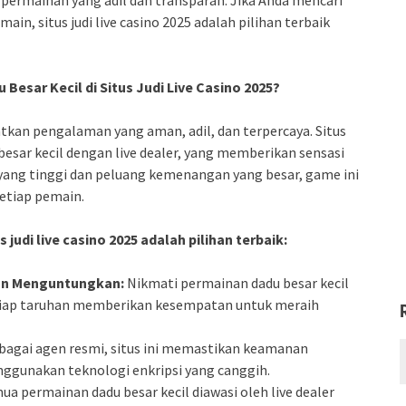
permainan yang adil dan transparan. Jika Anda mencari
, situs judi live casino 2025 adalah pilihan terbaik
esar Kecil di Situs Judi Live Casino 2025?
an pengalaman yang aman, adil, dan terpercaya. Situs
besar kecil dengan live dealer, yang memberikan sensasi
yang tinggi dan peluang kemenangan yang besar, game ini
tiap pemain.
udi live casino 2025 adalah pilihan terbaik:
dan Menguntungkan:
Nikmati permainan dadu besar kecil
tiap taruhan memberikan kesempatan untuk meraih
bagai agen resmi, situs ini memastikan keamanan
nggunakan teknologi enkripsi yang canggih.
a permainan dadu besar kecil diawasi oleh live dealer