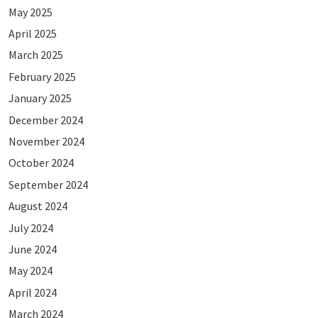
May 2025
April 2025
March 2025
February 2025
January 2025
December 2024
November 2024
October 2024
September 2024
August 2024
July 2024
June 2024
May 2024
April 2024
March 2024