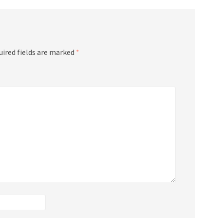
uired fields are marked
*