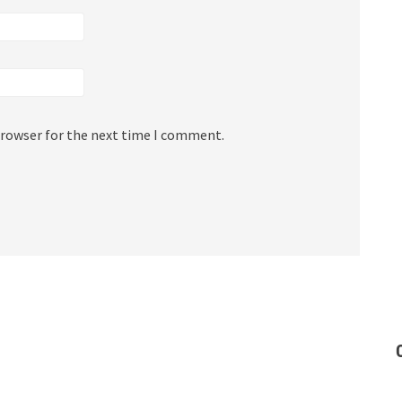
browser for the next time I comment.