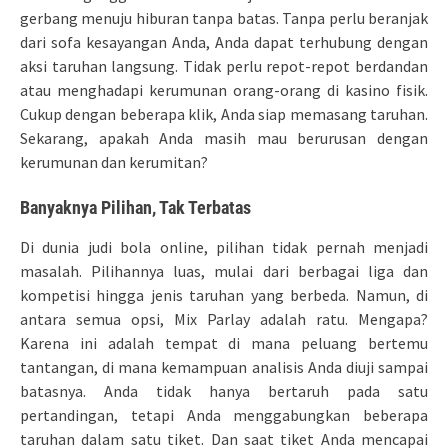
gerbang menuju hiburan tanpa batas. Tanpa perlu beranjak
dari sofa kesayangan Anda, Anda dapat terhubung dengan
aksi taruhan langsung. Tidak perlu repot-repot berdandan
atau menghadapi kerumunan orang-orang di kasino fisik.
Cukup dengan beberapa klik, Anda siap memasang taruhan.
Sekarang, apakah Anda masih mau berurusan dengan
kerumunan dan kerumitan?
Banyaknya Pilihan, Tak Terbatas
Di dunia judi bola online, pilihan tidak pernah menjadi
masalah. Pilihannya luas, mulai dari berbagai liga dan
kompetisi hingga jenis taruhan yang berbeda. Namun, di
antara semua opsi, Mix Parlay adalah ratu. Mengapa?
Karena ini adalah tempat di mana peluang bertemu
tantangan, di mana kemampuan analisis Anda diuji sampai
batasnya. Anda tidak hanya bertaruh pada satu
pertandingan, tetapi Anda menggabungkan beberapa
taruhan dalam satu tiket. Dan saat tiket Anda mencapai