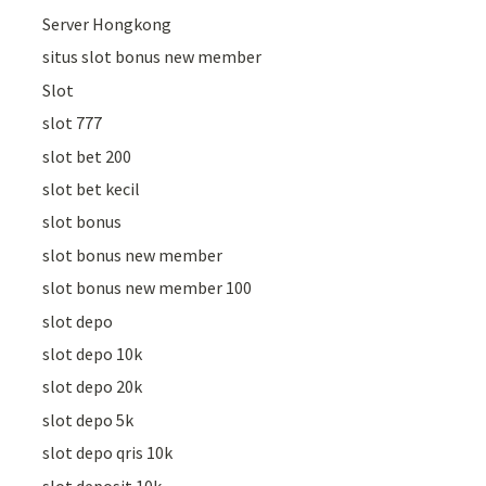
Server Hongkong
situs slot bonus new member
Slot
slot 777
slot bet 200
slot bet kecil
slot bonus
slot bonus new member
slot bonus new member 100
slot depo
slot depo 10k
slot depo 20k
slot depo 5k
slot depo qris 10k
slot deposit 10k