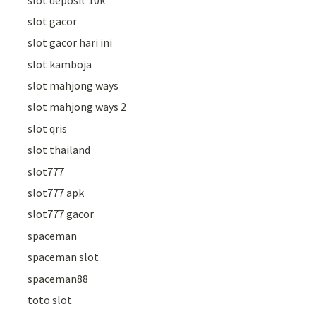
slot gacor
slot gacor hari ini
slot kamboja
slot mahjong ways
slot mahjong ways 2
slot qris
slot thailand
slot777
slot777 apk
slot777 gacor
spaceman
spaceman slot
spaceman88
toto slot