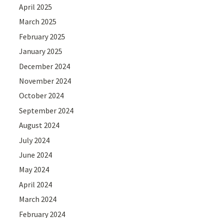
April 2025
March 2025
February 2025
January 2025
December 2024
November 2024
October 2024
September 2024
August 2024
July 2024
June 2024
May 2024
April 2024
March 2024
February 2024