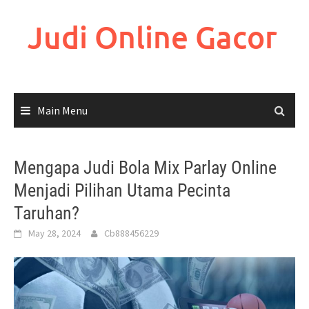
Skip
to
Judi Online Gacor
content
Main Menu
Mengapa Judi Bola Mix Parlay Online
Menjadi Pilihan Utama Pecinta
Taruhan?
May 28, 2024
Cb888456229