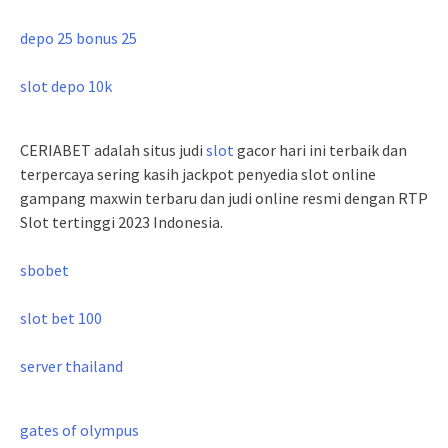
depo 25 bonus 25
slot depo 10k
CERIABET adalah situs judi
slot
gacor hari ini terbaik dan
terpercaya sering kasih jackpot penyedia slot online
gampang maxwin terbaru dan judi online resmi dengan RTP
Slot tertinggi 2023 Indonesia.
sbobet
slot bet 100
server thailand
gates of olympus