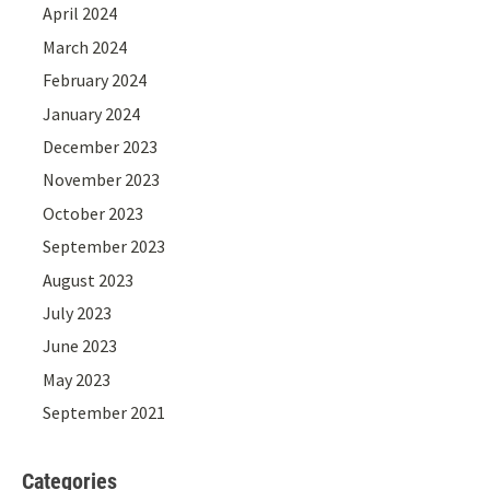
April 2024
March 2024
February 2024
January 2024
December 2023
November 2023
October 2023
September 2023
August 2023
July 2023
June 2023
May 2023
September 2021
Categories