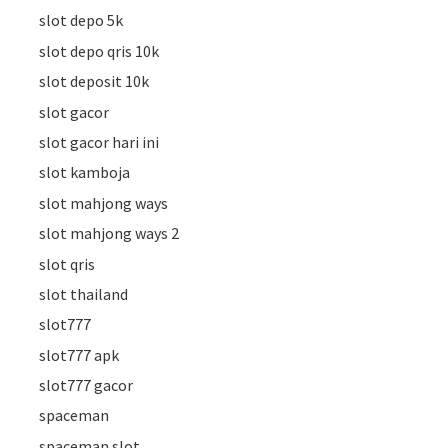
slot depo 5k
slot depo qris 10k
slot deposit 10k
slot gacor
slot gacor hari ini
slot kamboja
slot mahjong ways
slot mahjong ways 2
slot qris
slot thailand
slot777
slot777 apk
slot777 gacor
spaceman
spaceman slot