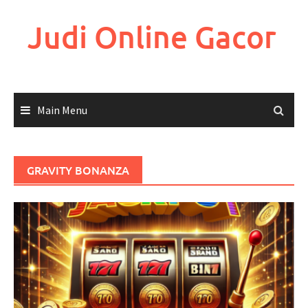
Skip
to
Judi Online Gacor
content
Main Menu
GRAVITY BONANZA