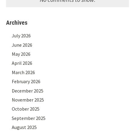
Archives
July 2026
June 2026
May 2026
April 2026
March 2026
February 2026
December 2025
November 2025
October 2025
September 2025
August 2025