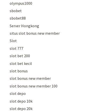
olympus1000
sbobet
sbobet88
Server Hongkong
situs slot bonus new member
Slot
slot 777
slot bet 200
slot bet kecil
slot bonus
slot bonus new member
slot bonus new member 100
slot depo
slot depo 10k
slot depo 20k