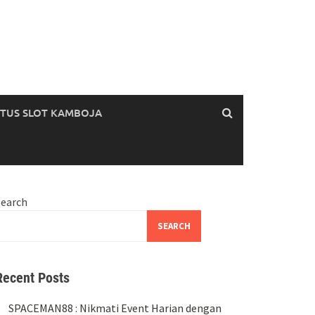
ITUS SLOT KAMBOJA
Search
SEARCH
Recent Posts
SPACEMAN88 : Nikmati Event Harian dengan