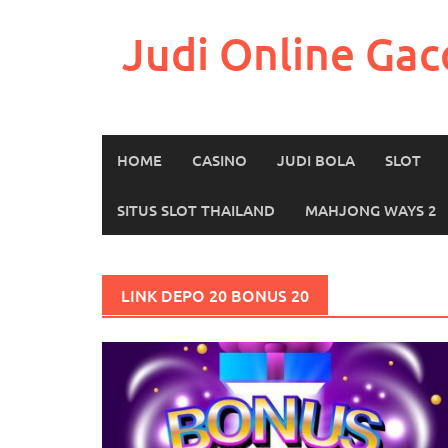
Skip
to
Judi Online Gac
content
HOME
CASINO
JUDI BOLA
SLOT
SITUS SLOT THAILAND
MAHJONG WAYS 2
LINK DEPO 20 BONUS 20