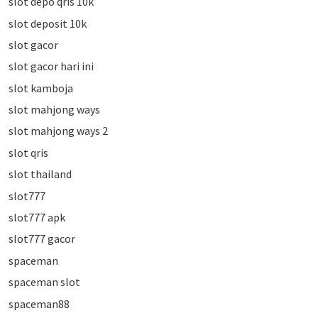
slot depo qris 10k
slot deposit 10k
slot gacor
slot gacor hari ini
slot kamboja
slot mahjong ways
slot mahjong ways 2
slot qris
slot thailand
slot777
slot777 apk
slot777 gacor
spaceman
spaceman slot
spaceman88