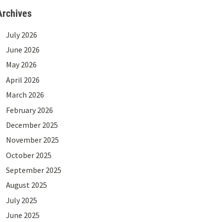
Archives
July 2026
June 2026
May 2026
April 2026
March 2026
February 2026
December 2025
November 2025
October 2025
September 2025
August 2025
July 2025
June 2025