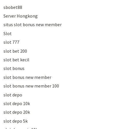
sbobet88
Server Hongkong
situs slot bonus new member
Slot
slot 777
slot bet 200
slot bet kecil
slot bonus
slot bonus new member
slot bonus new member 100
slot depo
slot depo 10k
slot depo 20k
slot depo 5k