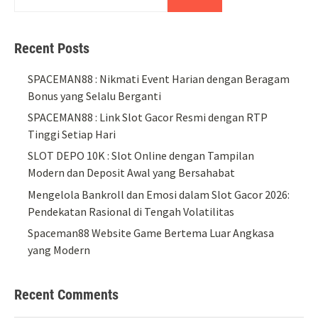
Recent Posts
SPACEMAN88 : Nikmati Event Harian dengan Beragam
Bonus yang Selalu Berganti
SPACEMAN88 : Link Slot Gacor Resmi dengan RTP
Tinggi Setiap Hari
SLOT DEPO 10K : Slot Online dengan Tampilan
Modern dan Deposit Awal yang Bersahabat
Mengelola Bankroll dan Emosi dalam Slot Gacor 2026:
Pendekatan Rasional di Tengah Volatilitas
Spaceman88 Website Game Bertema Luar Angkasa
yang Modern
Recent Comments