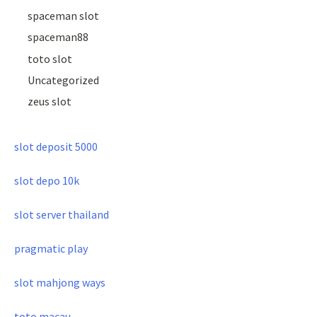
spaceman slot
spaceman88
toto slot
Uncategorized
zeus slot
slot deposit 5000
slot depo 10k
slot server thailand
pragmatic play
slot mahjong ways
toto macau