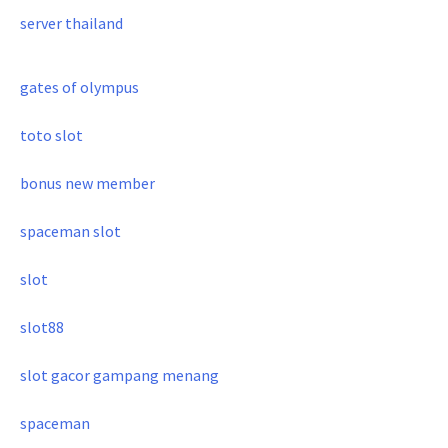
server thailand
gates of olympus
toto slot
bonus new member
spaceman slot
slot
slot88
slot gacor gampang menang
spaceman