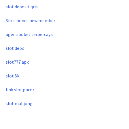
slot deposit qris
Situs bonus new member
agen sbobet terpercaya
slot depo
slot777 apk
slot 5k
link slot gacor
slot mahjong