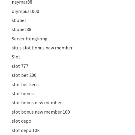
neymar88
olympus1000
sbobet
sbobet88
Server Hongkong
situs slot bonus new member
Slot
slot 777
slot bet 200
slot bet kecil
slot bonus
slot bonus new member
slot bonus new member 100
slot depo
slot depo 10k