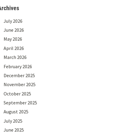
Archives
July 2026
June 2026
May 2026
April 2026
March 2026
February 2026
December 2025
November 2025
October 2025
September 2025
August 2025
July 2025
June 2025