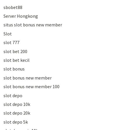
sbobet88
Server Hongkong
situs slot bonus new member
Slot
slot 777
slot bet 200
slot bet kecil
slot bonus
slot bonus new member
slot bonus new member 100
slot depo
slot depo 10k
slot depo 20k
slot depo 5k