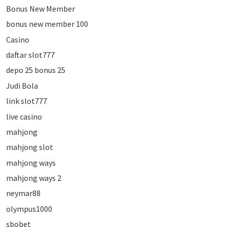
Bonus New Member
bonus new member 100
Casino
daftar slot777
depo 25 bonus 25
Judi Bola
link slot777
live casino
mahjong
mahjong slot
mahjong ways
mahjong ways 2
neymar88
olympus1000
sbobet