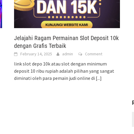
Jelajahi Ragam Permainan Slot Deposit 10k
dengan Grafis Terbaik
February 14, 2025
admin
Comment
link slot depo 10k atau slot dengan minimum
deposit 10 ribu rupiah adalah pilihan yang sangat
diminati oleh para pemain judi online di
[...]