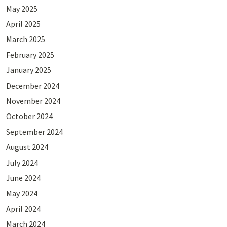
May 2025
April 2025
March 2025
February 2025
January 2025
December 2024
November 2024
October 2024
September 2024
August 2024
July 2024
June 2024
May 2024
April 2024
March 2024