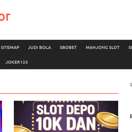
or
SITEMAP
JUDI BOLA
SBOBET
MAHJONG SLOT
S
JOKER123