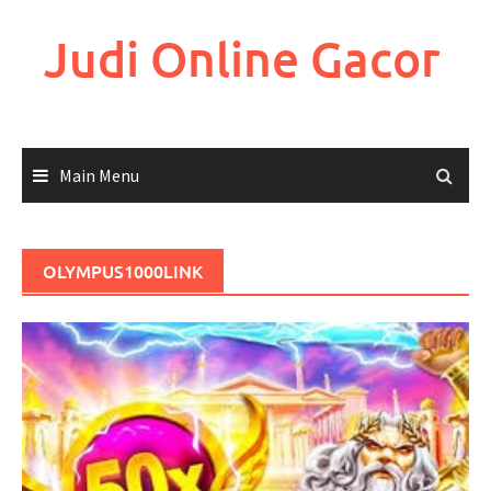
Skip
to
Judi Online Gacor
content
Main Menu
OLYMPUS1000LINK