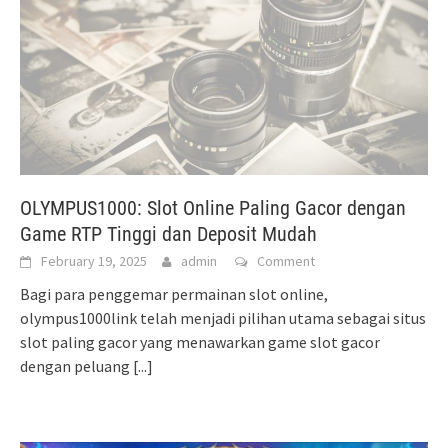
OLYMPUS1000: Slot Online Paling Gacor dengan
Game RTP Tinggi dan Deposit Mudah
February 19, 2025
admin
Comment
Bagi para penggemar permainan slot online,
olympus1000link telah menjadi pilihan utama sebagai situs
slot paling gacor yang menawarkan game slot gacor
dengan peluang
[...]