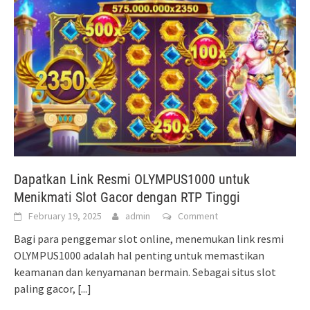
Dapatkan Link Resmi OLYMPUS1000 untuk
Menikmati Slot Gacor dengan RTP Tinggi
February 19, 2025
admin
Comment
Bagi para penggemar slot online, menemukan link resmi
OLYMPUS1000 adalah hal penting untuk memastikan
keamanan dan kenyamanan bermain. Sebagai situs slot
paling gacor,
[...]