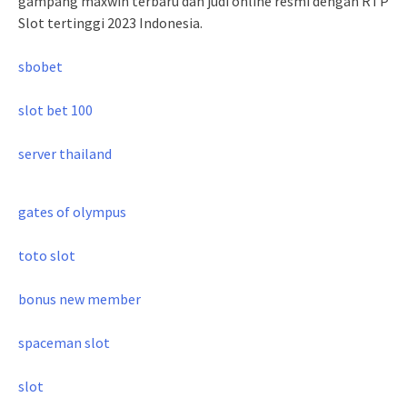
gampang maxwin terbaru dan judi online resmi dengan RTP
Slot tertinggi 2023 Indonesia.
sbobet
slot bet 100
server thailand
gates of olympus
toto slot
bonus new member
spaceman slot
slot