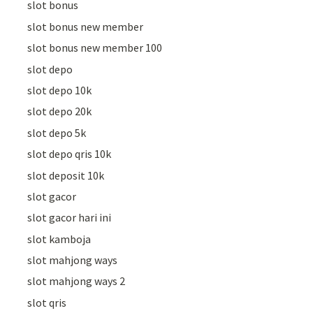
slot bonus
slot bonus new member
slot bonus new member 100
slot depo
slot depo 10k
slot depo 20k
slot depo 5k
slot depo qris 10k
slot deposit 10k
slot gacor
slot gacor hari ini
slot kamboja
slot mahjong ways
slot mahjong ways 2
slot qris