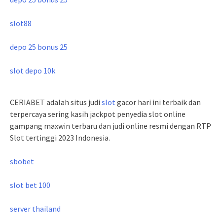
slot88
depo 25 bonus 25
slot depo 10k
CERIABET adalah situs judi
slot
gacor hari ini terbaik dan
terpercaya sering kasih jackpot penyedia slot online
gampang maxwin terbaru dan judi online resmi dengan RTP
Slot tertinggi 2023 Indonesia.
sbobet
slot bet 100
server thailand