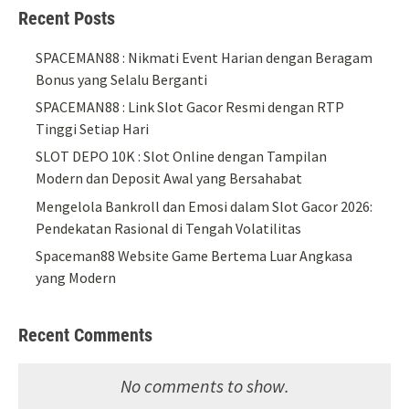
Recent Posts
SPACEMAN88 : Nikmati Event Harian dengan Beragam
Bonus yang Selalu Berganti
SPACEMAN88 : Link Slot Gacor Resmi dengan RTP
Tinggi Setiap Hari
SLOT DEPO 10K : Slot Online dengan Tampilan
Modern dan Deposit Awal yang Bersahabat
Mengelola Bankroll dan Emosi dalam Slot Gacor 2026:
Pendekatan Rasional di Tengah Volatilitas
Spaceman88 Website Game Bertema Luar Angkasa
yang Modern
Recent Comments
No comments to show.