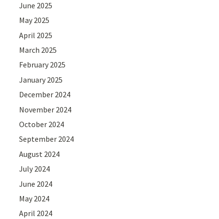
June 2025
May 2025
April 2025
March 2025
February 2025
January 2025
December 2024
November 2024
October 2024
September 2024
August 2024
July 2024
June 2024
May 2024
April 2024