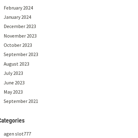
February 2024
January 2024
December 2023
November 2023
October 2023
September 2023
August 2023
July 2023
June 2023
May 2023
September 2021
Categories
agen slot777