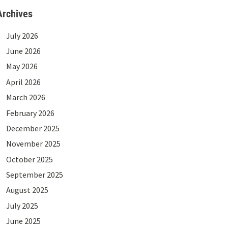
Archives
July 2026
June 2026
May 2026
April 2026
March 2026
February 2026
December 2025
November 2025
October 2025
September 2025
August 2025
July 2025
June 2025