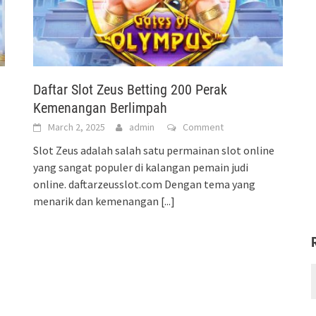
Daftar Slot Zeus Betting 200 Perak
Kemenangan Berlimpah
March 2, 2025
admin
Comment
Slot Zeus adalah salah satu permainan slot online
yang sangat populer di kalangan pemain judi
online. daftarzeusslot.com Dengan tema yang
menarik dan kemenangan
[...]