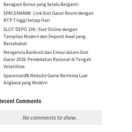
Beragam Bonus yang Selalu Berganti
SPACEMAN88 : Link Slot Gacor Resmi dengan
RTP Tinggi Setiap Hari
SLOT DEPO 10K : Slot Online dengan
Tampilan Modern dan Deposit Awal yang
Bersahabat
Mengelola Bankroll dan Emosi dalam Slot
Gacor 2026: Pendekatan Rasional di Tengah
Volatilitas
Spaceman88 Website Game Bertema Luar
Angkasa yang Modern
Recent Comments
No comments to show.