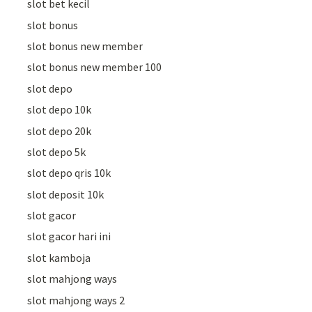
slot bet kecil
slot bonus
slot bonus new member
slot bonus new member 100
slot depo
slot depo 10k
slot depo 20k
slot depo 5k
slot depo qris 10k
slot deposit 10k
slot gacor
slot gacor hari ini
slot kamboja
slot mahjong ways
slot mahjong ways 2