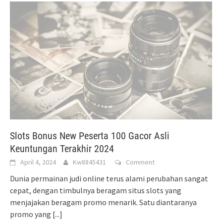
Slots Bonus New Peserta 100 Gacor Asli
Keuntungan Terakhir 2024
April 4, 2024
Kw8845431
Comment
Dunia permainan judi online terus alami perubahan sangat
cepat, dengan timbulnya beragam situs slots yang
menjajakan beragam promo menarik. Satu diantaranya
promo yang
[...]