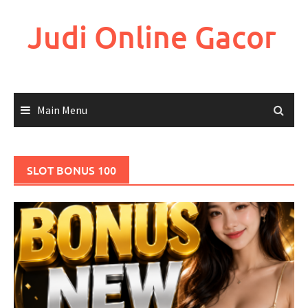
Skip
to
Judi Online Gacor
content
Main Menu
SLOT BONUS 100