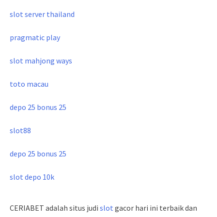
slot server thailand
pragmatic play
slot mahjong ways
toto macau
depo 25 bonus 25
slot88
depo 25 bonus 25
slot depo 10k
CERIABET adalah situs judi
slot
gacor hari ini terbaik dan