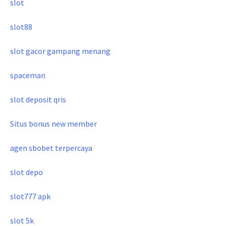
slot
slot88
slot gacor gampang menang
spaceman
slot deposit qris
Situs bonus new member
agen sbobet terpercaya
slot depo
slot777 apk
slot 5k