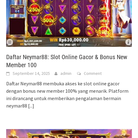
Daftar Neymar88: Slot Online Gacor & Bonus New
Member 100
September 14, 2025
admin
Comment
Daftar Neymar88 membuka akses ke slot online gacor
dengan bonus new member 100% yang menarik. Platform
ini dirancang untuk memberikan pengalaman bermain
neymar88
[...]